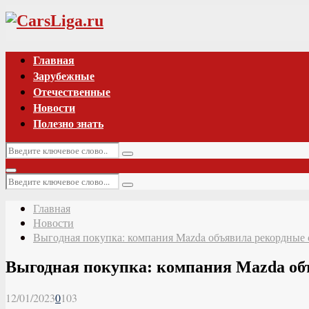
Vk
Главная
Зарубежные
Отечественные
Новости
Полезно знать
Искать:
Поиск
Основное
Искать:
меню
Поиск
Главная
Новости
Выгодная покупка: компания Mazda объявила рекордные 
Выгодная покупка: компания Mazda об
12/01/2023
0
103