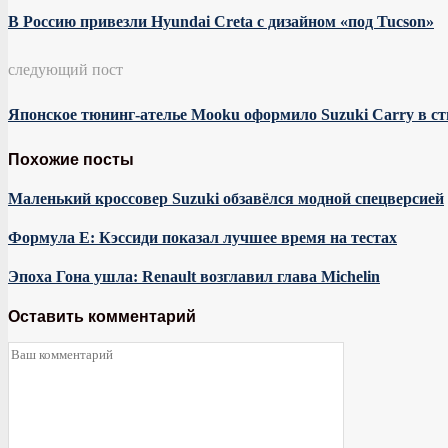
В Россию привезли Hyundai Creta с дизайном «под Tucson»
следующий пост
Японское тюнинг-ателье Mooku оформило Suzuki Carry в ст
Похожие посты
Маленький кроссовер Suzuki обзавёлся модной спецверсией
Формула E: Кэссиди показал лучшее время на тестах
Эпоха Гона ушла: Renault возглавил глава Michelin
Оставить комментарий