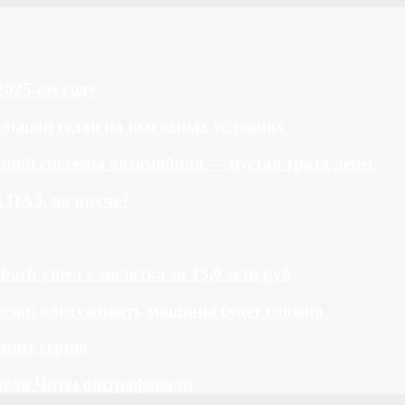
2025-ом году
большой седан на выгодных условиях
ной системы автомобиля — пустая трата денег
й ПАЗ, но круче?
bach ушел с молотка за 13,0 млн руб
ссии: обслуживать машины будет сложно
менит серию
теля Читы оштрафовали