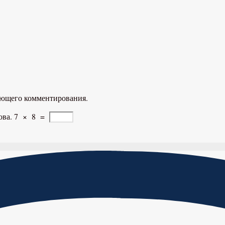
дующего комментирования.
ова.
7
×
8
=