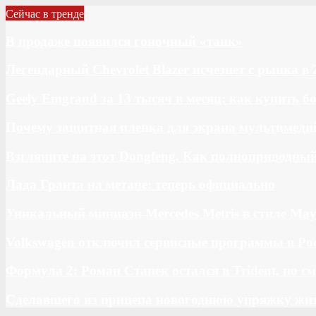
Сейчас в тренде
В продаже появился гоночный «танк»
Легендарный Chevrolet Blazer исчезнет с рынка в 
Geely Emgrand за 13 тысяч в месяц: как купить 
Почему защитная пленка для экрана мультимедий
Взгляните на этот Dongfeng. Как полноприводны
Лада Гранта на метане: теперь официально
Уникальный минивэн Mercedes Metris в стиле May
Volkswagen отключил сервисные программы в Ро
Формула 2: Роман Станек остался в Trident, но с
Сделавшего из прицепа новогоднюю упряжку жи