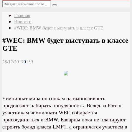
Основное
Искать:
меню
Поиск
Главная
Новости
#WEC: BMW будет выступать в классе GTE
#WEC: BMW будет выступать в классе
GTE
28/12/2017
0
159
Чемпионат мира по гонкам на выносливость
продолжает набирать популярность. Вслед за Ford к
участникам чемпионата WEC собирается
присоединиться и BMW. Баварцы пока не планируют
строить болид класса LMP1, а ограничатся участием в