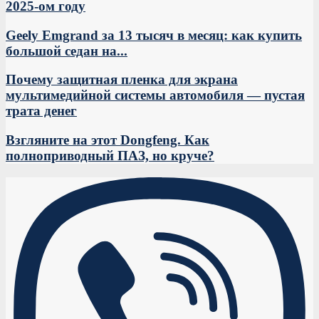
2025-ом году
Geely Emgrand за 13 тысяч в месяц: как купить
большой седан на...
Почему защитная пленка для экрана
мультимедийной системы автомобиля — пустая
трата денег
Взгляните на этот Dongfeng. Как
полноприводный ПАЗ, но круче?