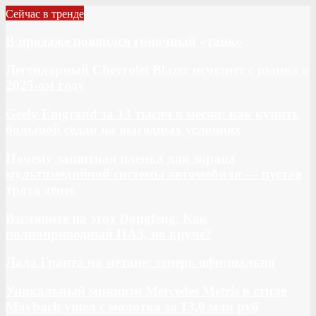
Сейчас в тренде
В продаже появился гоночный «танк»
Легендарный Chevrolet Blazer исчезнет с рынка в
2025-ом году
Geely Emgrand за 13 тысяч в месяц: как купить
большой седан на выгодных условиях
Почему защитная пленка для экрана
мультимедийной системы автомобиля — пустая
трата денег
Взгляните на этот Dongfeng. Как
полноприводный ПАЗ, но круче?
Лада Гранта на метане: теперь официально
Уникальный минивэн Mercedes Metris в стиле
Maybach ушел с молотка за 13,0 млн руб