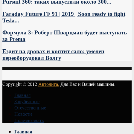
Pursuit 360: таких выпустили около 300...
Faraday Future FF 91 | 2019 | Soon ready to fight
Tesla...
Формула 3: Роберт Шварцман будет выступать
за Prema
Ездит на дровах и коптит сало: умелец
переоборудовал Волгу
Copyright © 2012
Автолига.
Для Вас и Вашей машины.
Главная
Зарубежные
Отечественные
Новости
Полезно знать
Vk
Главная