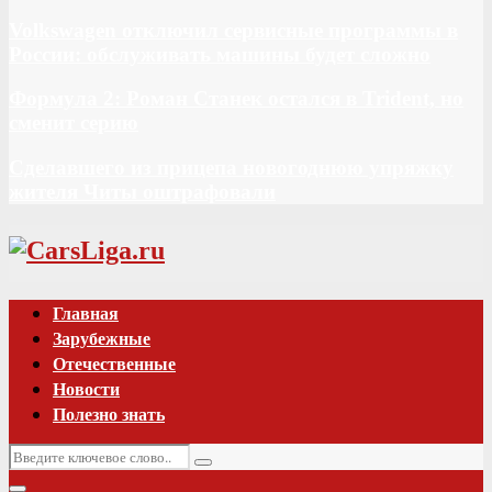
Volkswagen отключил сервисные программы в
России: обслуживать машины будет сложно
Формула 2: Роман Станек остался в Trident, но
сменит серию
Сделавшего из прицепа новогоднюю упряжку
жителя Читы оштрафовали
Vk
Главная
Зарубежные
Отечественные
Новости
Полезно знать
Искать:
Поиск