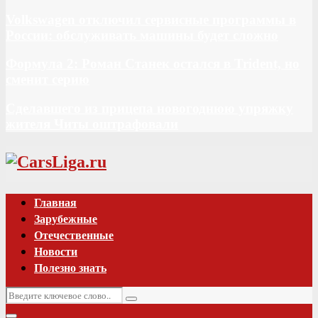
Volkswagen отключил сервисные программы в
России: обслуживать машины будет сложно
Формула 2: Роман Станек остался в Trident, но
сменит серию
Сделавшего из прицепа новогоднюю упряжку
жителя Читы оштрафовали
Vk
Главная
Зарубежные
Отечественные
Новости
Полезно знать
Искать:
Поиск