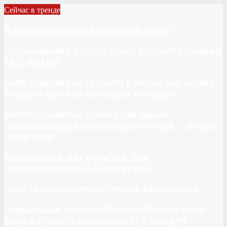
Сейчас в тренде
В продаже появился гоночный «танк»
Легендарный Chevrolet Blazer исчезнет с рынка в
2025-ом году
Geely Emgrand за 13 тысяч в месяц: как купить
большой седан на выгодных условиях
Почему защитная пленка для экрана
мультимедийной системы автомобиля — пустая
трата денег
Взгляните на этот Dongfeng. Как
полноприводный ПАЗ, но круче?
Лада Гранта на метане: теперь официально
Уникальный минивэн Mercedes Metris в стиле
Maybach ушел с молотка за 13,0 млн руб