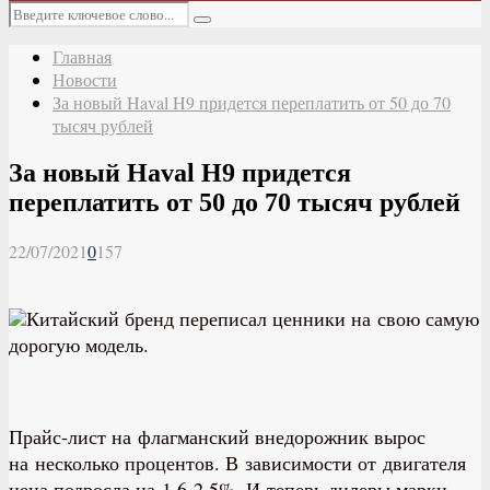
Основное
Искать:
меню
Поиск
Главная
Новости
За новый Haval H9 придется переплатить от 50 до 70
тысяч рублей
За новый Haval H9 придется
переплатить от 50 до 70 тысяч рублей
22/07/2021
0
157
Китайский бренд переписал ценники на свою самую
дорогую модель.
Прайс-лист на флагманский внедорожник вырос
на несколько процентов. В зависимости от двигателя
цена подросла на 1,6-2,5%. И теперь дилеры марки