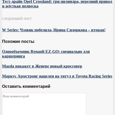
Тест-драйв Opel Crossland: три цилиндра, передний привод
и жёсткая подвеска
следующий пост
W Series: Чэдвик победила, Ирина Сидоркова – вторая!
Похожие посты
Однообъемник Renault EZ-GO: специально для
каршеринга
Mazda покажет в Женеве новый кроссовер
Маркус Армстронг нацелен на титул в Toyota Racing Series
Оставить комментарий