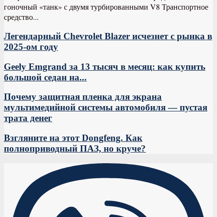
гоночный «танк» с двумя турбированными V8 Транспортное
средство...
Легендарный Chevrolet Blazer исчезнет с рынка в
2025-ом году
Geely Emgrand за 13 тысяч в месяц: как купить
большой седан на...
Почему защитная пленка для экрана
мультимедийной системы автомобиля — пустая
трата денег
Взгляните на этот Dongfeng. Как
полноприводный ПАЗ, но круче?