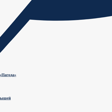
 «Пагода»
крышей