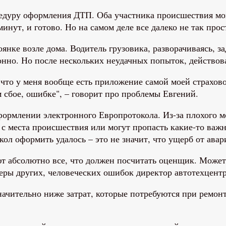
едуру оформления ДТП. Оба участника происшествия мог
нут, и готово. Но на самом деле все далеко не так прос
янке возле дома. Водитель грузовика, разворачиваясь, 
но. Но после нескольких неудачных попыток, действов
о у меня вообще есть приложение самой моей страховой
 сбое, ошибке", – говорит про проблемы Евгений.
формлении электронного Европротокола. Из-за плохого м
 с места происшествия или могут пропасть какие-то важ
ол оформить удалось – это не значит, что ущерб от ава
 абсолютно все, что должен посчитать оценщик. Может т
еры других, человеческих ошибок директор автотехцент
начительно ниже затрат, которые потребуются при ремон