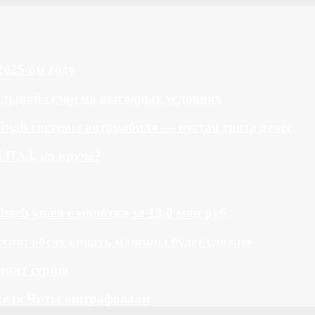
2025-ом году
большой седан на выгодных условиях
ной системы автомобиля — пустая трата денег
й ПАЗ, но круче?
bach ушел с молотка за 13,0 млн руб
ссии: обслуживать машины будет сложно
менит серию
теля Читы оштрафовали