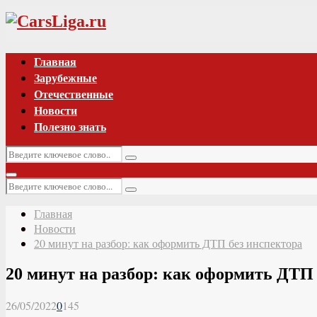
Vk
Главная
Зарубежные
Отечественные
Новости
Полезно знать
Искать:
Поиск
Основное
Искать:
меню
Поиск
Главная
Новости
20 минут на разбор: как оформить ДТП без инспектора
20 минут на разбор: как оформить ДТП
26/05/2022
0
145