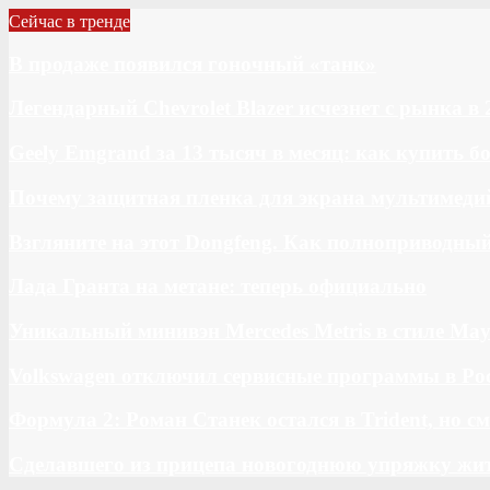
Сейчас в тренде
В продаже появился гоночный «танк»
Легендарный Chevrolet Blazer исчезнет с рынка в 
Geely Emgrand за 13 тысяч в месяц: как купить 
Почему защитная пленка для экрана мультимедий
Взгляните на этот Dongfeng. Как полноприводны
Лада Гранта на метане: теперь официально
Уникальный минивэн Mercedes Metris в стиле May
Volkswagen отключил сервисные программы в Ро
Формула 2: Роман Станек остался в Trident, но с
Сделавшего из прицепа новогоднюю упряжку жи