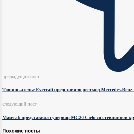
предыдущий пост
Тюнинг-ателье Everrati представило рестмод Mercedes-Benz
следующий пост
Maserati представила суперкар MC20 Cielo со стеклянной 
Похожие посты