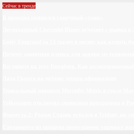
Сейчас в тренде
В продаже появился гоночный «танк»
Легендарный Chevrolet Blazer исчезнет с рынка в 
Geely Emgrand за 13 тысяч в месяц: как купить 
Почему защитная пленка для экрана мультимедий
Взгляните на этот Dongfeng. Как полноприводны
Лада Гранта на метане: теперь официально
Уникальный минивэн Mercedes Metris в стиле May
Volkswagen отключил сервисные программы в Ро
Формула 2: Роман Станек остался в Trident, но с
Сделавшего из прицепа новогоднюю упряжку жи