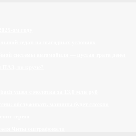
2025-ом году
большой седан на выгодных условиях
ной системы автомобиля — пустая трата денег
й ПАЗ, но круче?
bach ушел с молотка за 13,0 млн руб
ссии: обслуживать машины будет сложно
менит серию
теля Читы оштрафовали