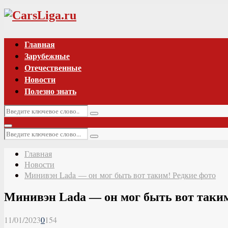
Vk
Главная
Зарубежные
Отечественные
Новости
Полезно знать
Искать:
Поиск
Основное
Искать:
меню
Поиск
Главная
Новости
Минивэн Lada — он мог быть вот таким! Редкие фото
Минивэн Lada — он мог быть вот таким
11/01/2023
0
154