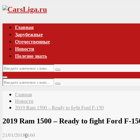
Vk
Главная
Зарубежные
Отечественные
Новости
Полезно знать
Искать:
Поиск
Основное
Искать:
меню
Поиск
Главная
Новости
2019 Ram 1500 – Ready to fight Ford F-150
2019 Ram 1500 – Ready to fight Ford F-15
21/01/2018
0
160