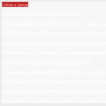
Сейчас в тренде
В продаже появился гоночный «танк»
Легендарный Chevrolet Blazer исчезнет с рынка в 
Geely Emgrand за 13 тысяч в месяц: как купить 
Почему защитная пленка для экрана мультимедий
Взгляните на этот Dongfeng. Как полноприводны
Лада Гранта на метане: теперь официально
Уникальный минивэн Mercedes Metris в стиле May
Volkswagen отключил сервисные программы в Ро
Формула 2: Роман Станек остался в Trident, но с
Сделавшего из прицепа новогоднюю упряжку жи