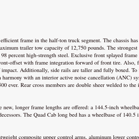
efficient frame in the half-ton truck segment. The chassis h
aximum trailer tow capacity of 12,750 pounds. The stronges
8 percent high-strength steel. Exclusive front splayed frame r
ont-offset with frame integration forward of front tire. Also,
f impact. Additionally, side rails are taller and fully boxed. 
armony with an interior active noise cancellation (ANC) sy
0 ever. Rear cross members are double sheer welded to the in
ee new, longer frame lengths are offered: a 144.5-inch wheel
decessors. The Quad Cab long bed has a wheelbase of 140.5 in
weight composite upper control arms, aluminum lower contro