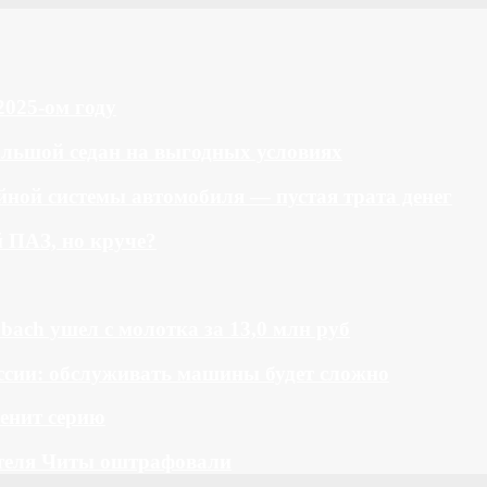
2025-ом году
большой седан на выгодных условиях
ной системы автомобиля — пустая трата денег
й ПАЗ, но круче?
bach ушел с молотка за 13,0 млн руб
ссии: обслуживать машины будет сложно
менит серию
теля Читы оштрафовали