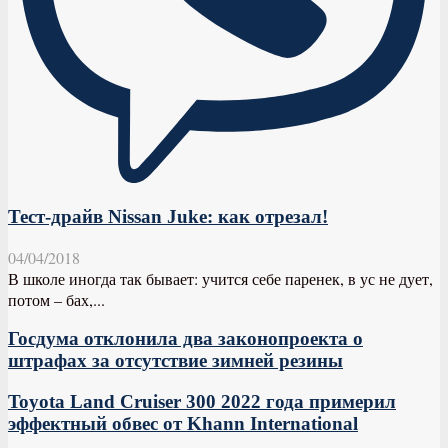
Тест-драйв Nissan Juke: как отрезал!
04/04/2018
В школе иногда так бывает: учится себе паренек, в ус не дует,
потом – бах,...
Госдума отклонила два законопроекта о
штрафах за отсутствие зимней резины
Toyota Land Cruiser 300 2022 года примерил
эффектный обвес от Khann International