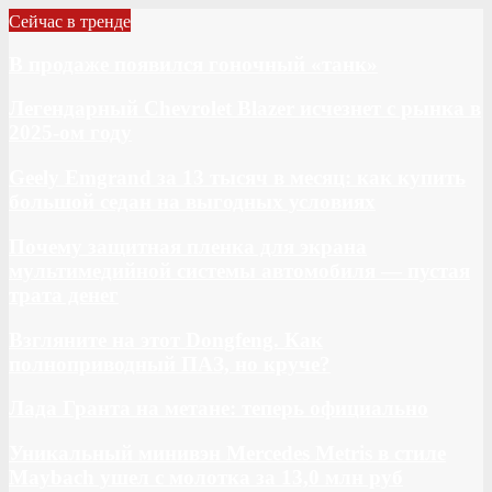
Сейчас в тренде
В продаже появился гоночный «танк»
Легендарный Chevrolet Blazer исчезнет с рынка в
2025-ом году
Geely Emgrand за 13 тысяч в месяц: как купить
большой седан на выгодных условиях
Почему защитная пленка для экрана
мультимедийной системы автомобиля — пустая
трата денег
Взгляните на этот Dongfeng. Как
полноприводный ПАЗ, но круче?
Лада Гранта на метане: теперь официально
Уникальный минивэн Mercedes Metris в стиле
Maybach ушел с молотка за 13,0 млн руб