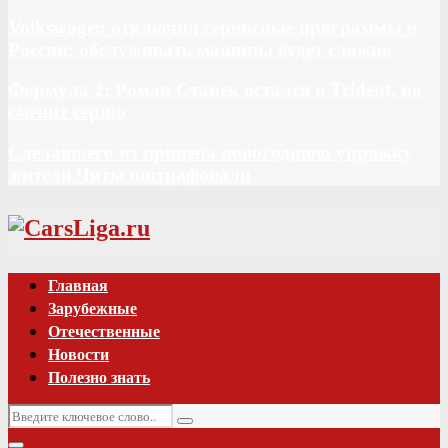
Volkswagen отключил сервисные программы в
России: обслуживать машины будет сложно
Формула 2: Роман Станек остался в Trident, но
сменит серию
Сделавшего из прицепа новогоднюю упряжку
жителя Читы оштрафовали
Vk
Главная
Зарубежные
Отечественные
Новости
Полезно знать
Искать:
Поиск