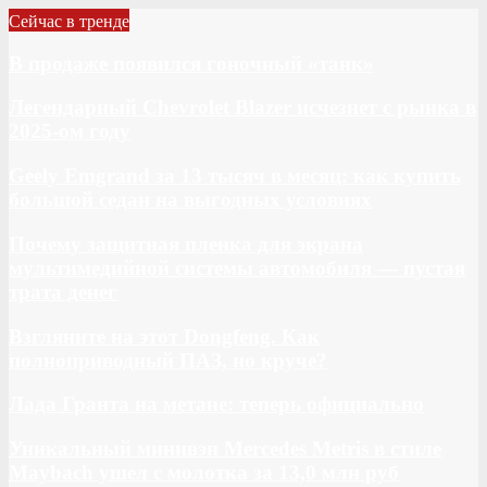
Сейчас в тренде
В продаже появился гоночный «танк»
Легендарный Chevrolet Blazer исчезнет с рынка в
2025-ом году
Geely Emgrand за 13 тысяч в месяц: как купить
большой седан на выгодных условиях
Почему защитная пленка для экрана
мультимедийной системы автомобиля — пустая
трата денег
Взгляните на этот Dongfeng. Как
полноприводный ПАЗ, но круче?
Лада Гранта на метане: теперь официально
Уникальный минивэн Mercedes Metris в стиле
Maybach ушел с молотка за 13,0 млн руб