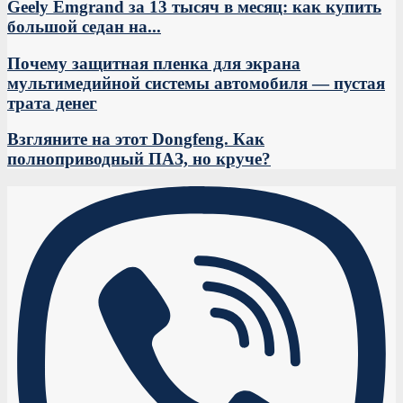
Geely Emgrand за 13 тысяч в месяц: как купить
большой седан на...
Почему защитная пленка для экрана
мультимедийной системы автомобиля — пустая
трата денег
Взгляните на этот Dongfeng. Как
полноприводный ПАЗ, но круче?