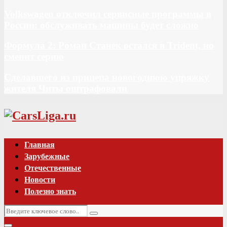
Volkswagen отключил сервисные программы в
России: обслуживать машины будет сложно
Формула 2: Роман Станек остался в Trident, но
сменит серию
Сделавшего из прицепа новогоднюю упряжку
жителя Читы оштрафовали
Vk
Главная
Зарубежные
Отечественные
Новости
Полезно знать
Искать:
Поиск