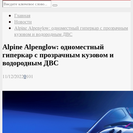
Основное
Искать:
меню
Поиск
Главная
Новости
Alpine Alpenglow: одноместный гиперкар с прозрачным
кузовом и водородным ДВС
Alpine Alpenglow: одноместный
гиперкар с прозрачным кузовом и
водородным ДВС
11/12/2022
0
101