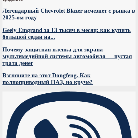
Легендарный Chevrolet Blazer исчезнет с рынка в
2025-ом году
Geely Emgrand за 13 тысяч в месяц: как купить
большой седан на...
Почему защитная пленка для экрана
мультимедийной системы автомобиля — пустая
трата денег
Взгляните на этот Dongfeng. Как
полноприводный ПАЗ, но круче?