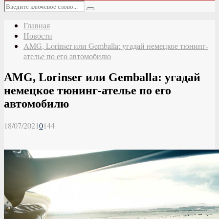
Основное
Искать:
меню
Поиск
Главная
Новости
AMG, Lorinser или Gemballa: угадай немецкое тюнинг-
ателье по его автомобилю
AMG, Lorinser или Gemballa: угадай
немецкое тюнинг-ателье по его
автомобилю
18/07/2021
0
144