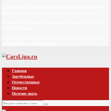
Volkswagen отключил сервисные программы в
России: обслуживать машины будет сложно
Формула 2: Роман Станек остался в Trident, но
сменит серию
Сделавшего из прицепа новогоднюю упряжку
жителя Читы оштрафовали
Vk
Главная
Зарубежные
Отечественные
Новости
Полезно знать
Искать:
Поиск