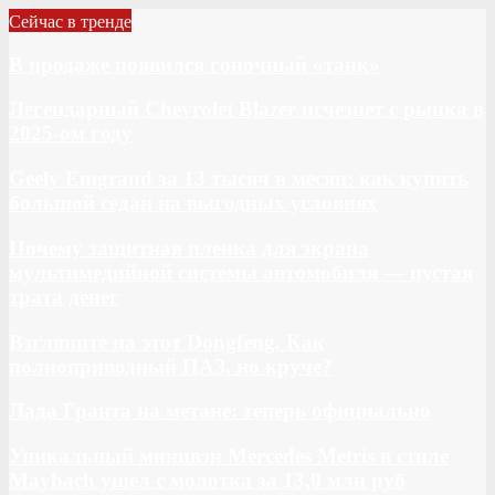
Сейчас в тренде
В продаже появился гоночный «танк»
Легендарный Chevrolet Blazer исчезнет с рынка в
2025-ом году
Geely Emgrand за 13 тысяч в месяц: как купить
большой седан на выгодных условиях
Почему защитная пленка для экрана
мультимедийной системы автомобиля — пустая
трата денег
Взгляните на этот Dongfeng. Как
полноприводный ПАЗ, но круче?
Лада Гранта на метане: теперь официально
Уникальный минивэн Mercedes Metris в стиле
Maybach ушел с молотка за 13,0 млн руб