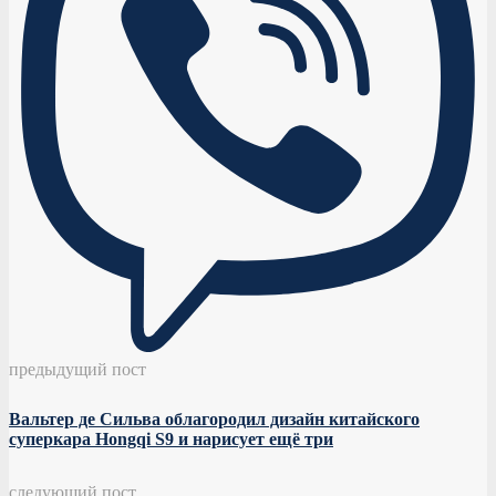
предыдущий пост
Вальтер де Сильва облагородил дизайн китайского
суперкара Hongqi S9 и нарисует ещё три
следующий пост