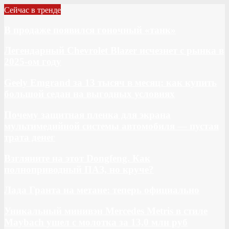
Сейчас в тренде
В продаже появился гоночный «танк»
Легендарный Chevrolet Blazer исчезнет с рынка в
2025-ом году
Geely Emgrand за 13 тысяч в месяц: как купить
большой седан на выгодных условиях
Почему защитная пленка для экрана
мультимедийной системы автомобиля — пустая
трата денег
Взгляните на этот Dongfeng. Как
полноприводный ПАЗ, но круче?
Лада Гранта на метане: теперь официально
Уникальный минивэн Mercedes Metris в стиле
Maybach ушел с молотка за 13,0 млн руб