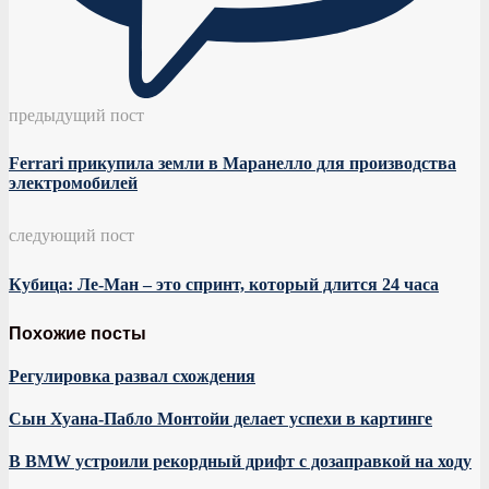
предыдущий пост
Ferrari прикупила земли в Маранелло для производства
электромобилей
следующий пост
Кубица: Ле-Ман – это спринт, который длится 24 часа
Похожие посты
Регулировка развал схождения
Сын Хуана-Пабло Монтойи делает успехи в картинге
В BMW устроили рекордный дрифт с дозаправкой на ходу