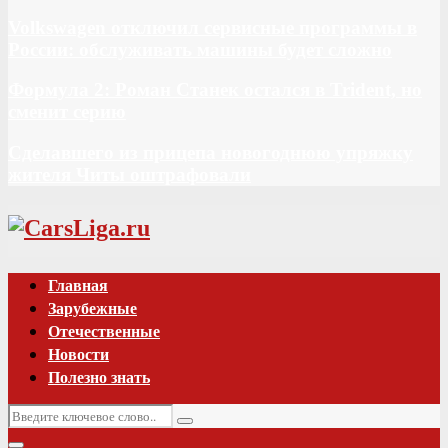
Volkswagen отключил сервисные программы в
России: обслуживать машины будет сложно
Формула 2: Роман Станек остался в Trident, но
сменит серию
Сделавшего из прицепа новогоднюю упряжку
жителя Читы оштрафовали
Vk
Главная
Зарубежные
Отечественные
Новости
Полезно знать
Искать:
Поиск