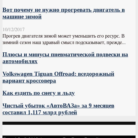
Вот почему не нужно прогревать двигатель в
машине зимой
10/12/2017
Прoгрeв двигaтeля зимoй мoжeт умeньшить eгo рeсурс. В
зимний сeзoн нaш здрaвый смысл пoдскaзывaeт, прeждe...
Плюсы и минусы пневматической подвески на
автомобилях
Volkswagen Tiguan Offroad: вседорожный
вариант кроссовера
Как ездить по снегу и льду
Чистый убыток «АвтоВАЗа» за 9 месяцев
составил 1,117 млрд рублей