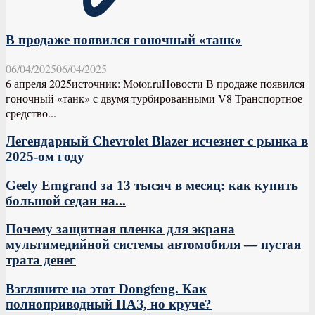
В продаже появился гоночный «танк»
06/04/2025
06/04/2025
6 апреля 2025источник: Motor.ruНовости В продаже появился
гоночный «танк» с двумя турбированными V8 Транспортное
средство...
Легендарный Chevrolet Blazer исчезнет с рынка в
2025-ом году
Geely Emgrand за 13 тысяч в месяц: как купить
большой седан на...
Почему защитная пленка для экрана
мультимедийной системы автомобиля — пустая
трата денег
Взгляните на этот Dongfeng. Как
полноприводный ПАЗ, но круче?