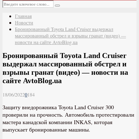
Основное
Искать:
меню
Поиск
Главная
Новости
Бронированный Toyota Land Cruiser выдержал
массированный обстрел и взрывы гранат (видео) —
новости на сайте AvtoBlog.ua
Бронированный Toyota Land Cruiser
выдержал массированный обстрел и
взрывы гранат (видео) — новости на
сайте AvtoBlog.ua
18/06/2022
0
184
Защиту внедорожника Toyota Land Cruiser 300
проверили на прочность. Автомобиль протестировали
мастера канадской компании INKAS, которая
выпускает бронированные машины.