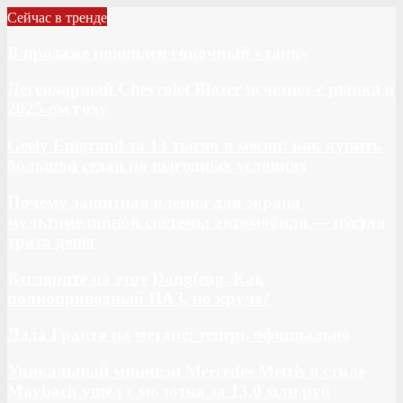
Сейчас в тренде
В продаже появился гоночный «танк»
Легендарный Chevrolet Blazer исчезнет с рынка в
2025-ом году
Geely Emgrand за 13 тысяч в месяц: как купить
большой седан на выгодных условиях
Почему защитная пленка для экрана
мультимедийной системы автомобиля — пустая
трата денег
Взгляните на этот Dongfeng. Как
полноприводный ПАЗ, но круче?
Лада Гранта на метане: теперь официально
Уникальный минивэн Mercedes Metris в стиле
Maybach ушел с молотка за 13,0 млн руб