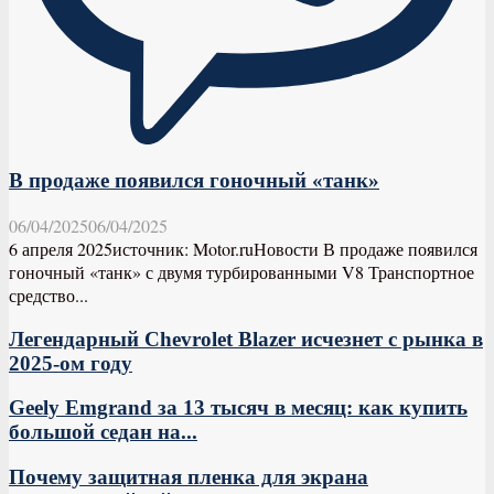
В продаже появился гоночный «танк»
06/04/2025
06/04/2025
6 апреля 2025источник: Motor.ruНовости В продаже появился
гоночный «танк» с двумя турбированными V8 Транспортное
средство...
Легендарный Chevrolet Blazer исчезнет с рынка в
2025-ом году
Geely Emgrand за 13 тысяч в месяц: как купить
большой седан на...
Почему защитная пленка для экрана