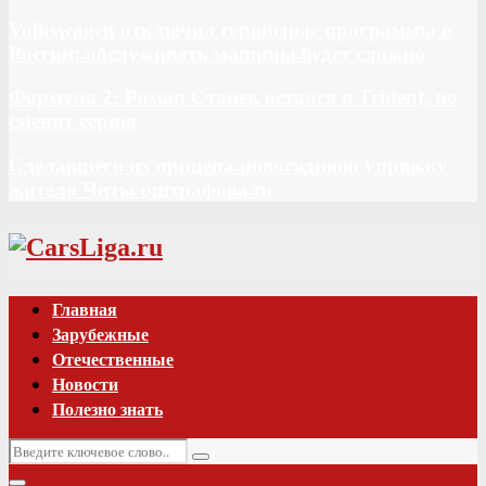
Volkswagen отключил сервисные программы в
России: обслуживать машины будет сложно
Формула 2: Роман Станек остался в Trident, но
сменит серию
Сделавшего из прицепа новогоднюю упряжку
жителя Читы оштрафовали
Vk
Главная
Зарубежные
Отечественные
Новости
Полезно знать
Искать:
Поиск