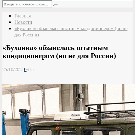
Основное
Искать:
меню
Поиск
Главная
Новости
«Буханка» обзавелась штатным кондиционером (но не
для России)
«Буханка» обзавелась штатным
кондиционером (но не для России)
25/10/2021
0
315