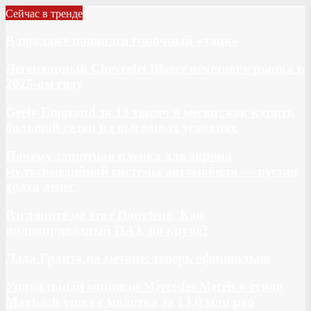
Сейчас в тренде
В продаже появился гоночный «танк»
Легендарный Chevrolet Blazer исчезнет с рынка в
2025-ом году
Geely Emgrand за 13 тысяч в месяц: как купить
большой седан на выгодных условиях
Почему защитная пленка для экрана
мультимедийной системы автомобиля — пустая
трата денег
Взгляните на этот Dongfeng. Как
полноприводный ПАЗ, но круче?
Лада Гранта на метане: теперь официально
Уникальный минивэн Mercedes Metris в стиле
Maybach ушел с молотка за 13,0 млн руб