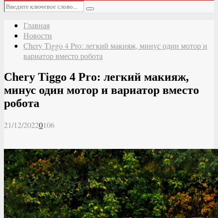
Основное
Искать:
меню
Поиск
Главная
Новости
Chery Tiggo 4 Pro: легкий макияж, минус один мотор и
вариатор вместо робота
Chery Tiggo 4 Pro: легкий макияж,
минус один мотор и вариатор вместо
робота
21/12/2022
0
106