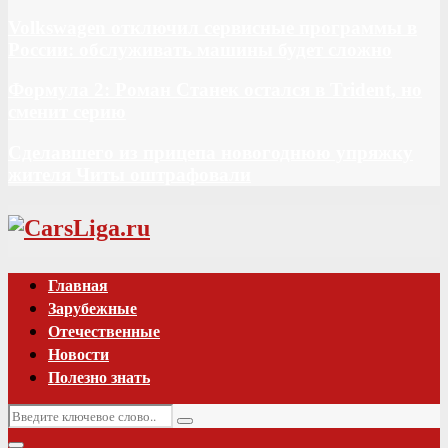
Volkswagen отключил сервисные программы в
России: обслуживать машины будет сложно
Формула 2: Роман Станек остался в Trident, но
сменит серию
Сделавшего из прицепа новогоднюю упряжку
жителя Читы оштрафовали
Vk
Главная
Зарубежные
Отечественные
Новости
Полезно знать
Искать:
Поиск