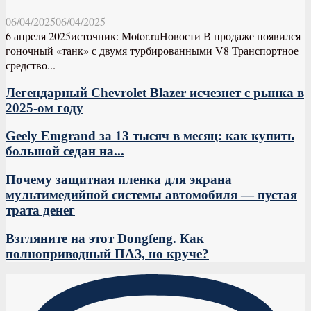
06/04/2025
06/04/2025
6 апреля 2025источник: Motor.ruНовости В продаже появился
гоночный «танк» с двумя турбированными V8 Транспортное
средство...
Легендарный Chevrolet Blazer исчезнет с рынка в
2025-ом году
Geely Emgrand за 13 тысяч в месяц: как купить
большой седан на...
Почему защитная пленка для экрана
мультимедийной системы автомобиля — пустая
трата денег
Взгляните на этот Dongfeng. Как
полноприводный ПАЗ, но круче?