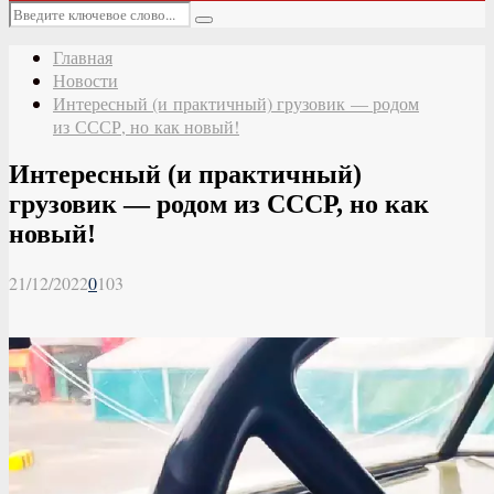
Основное
Искать:
меню
Поиск
Главная
Новости
Интересный (и практичный) грузовик — родом
из СССР, но как новый!
Интересный (и практичный)
грузовик — родом из СССР, но как
новый!
21/12/2022
0
103