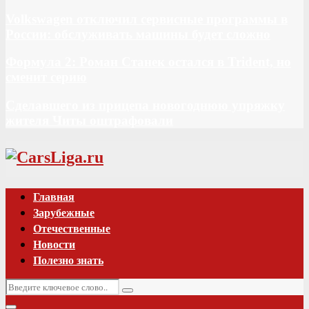
Volkswagen отключил сервисные программы в
России: обслуживать машины будет сложно
Формула 2: Роман Станек остался в Trident, но
сменит серию
Сделавшего из прицепа новогоднюю упряжку
жителя Читы оштрафовали
Vk
Главная
Зарубежные
Отечественные
Новости
Полезно знать
Искать:
Поиск