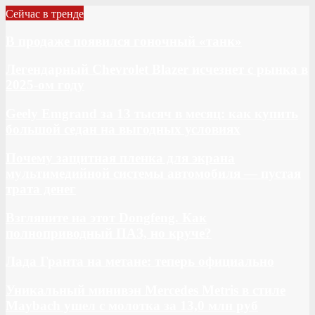
Сейчас в тренде
В продаже появился гоночный «танк»
Легендарный Chevrolet Blazer исчезнет с рынка в
2025-ом году
Geely Emgrand за 13 тысяч в месяц: как купить
большой седан на выгодных условиях
Почему защитная пленка для экрана
мультимедийной системы автомобиля — пустая
трата денег
Взгляните на этот Dongfeng. Как
полноприводный ПАЗ, но круче?
Лада Гранта на метане: теперь официально
Уникальный минивэн Mercedes Metris в стиле
Maybach ушел с молотка за 13,0 млн руб