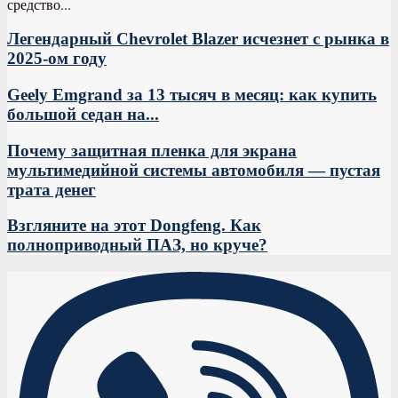
средство...
Легендарный Chevrolet Blazer исчезнет с рынка в
2025-ом году
Geely Emgrand за 13 тысяч в месяц: как купить
большой седан на...
Почему защитная пленка для экрана
мультимедийной системы автомобиля — пустая
трата денег
Взгляните на этот Dongfeng. Как
полноприводный ПАЗ, но круче?