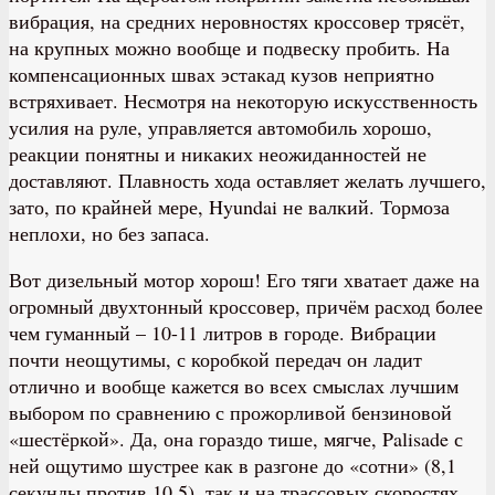
вибрация, на средних неровностях кроссовер трясёт,
на крупных можно вообще и подвеску пробить. На
компенсационных швах эстакад кузов неприятно
встряхивает. Несмотря на некоторую искусственность
усилия на руле, управляется автомобиль хорошо,
реакции понятны и никаких неожиданностей не
доставляют. Плавность хода оставляет желать лучшего,
зато, по крайней мере, Hyundai не валкий. Тормоза
неплохи, но без запаса.
Вот дизельный мотор хорош! Его тяги хватает даже на
огромный двухтонный кроссовер, причём расход более
чем гуманный – 10-11 литров в городе. Вибрации
почти неощутимы, с коробкой передач он ладит
отлично и вообще кажется во всех смыслах лучшим
выбором по сравнению с прожорливой бензиновой
«шестёркой». Да, она гораздо тише, мягче, Palisade с
ней ощутимо шустрее как в разгоне до «сотни» (8,1
секунды против 10,5), так и на трассовых скоростях,