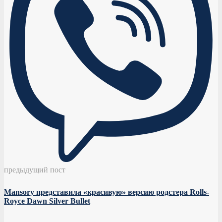
предыдущий пост
Mansory представила «красивую» версию родстера Rolls-
Royce Dawn Silver Bullet