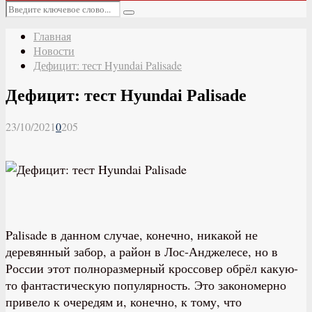
Основное
Искать:
меню
Поиск
Главная
Новости
Дефицит: тест Hyundai Palisade
Дефицит: тест Hyundai Palisade
23/10/2021
0
205
Palisade в данном случае, конечно, никакой не
деревянный забор, а район в Лос-Анджелесе, но в
России этот полноразмерный кроссовер обрёл какую-
то фантастическую популярность. Это закономерно
привело к очередям и, конечно, к тому, что