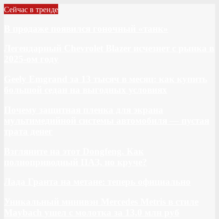
Сейчас в тренде
В продаже появился гоночный «танк»
Легендарный Chevrolet Blazer исчезнет с рынка в
2025-ом году
Geely Emgrand за 13 тысяч в месяц: как купить
большой седан на выгодных условиях
Почему защитная пленка для экрана
мультимедийной системы автомобиля — пустая
трата денег
Взгляните на этот Dongfeng. Как
полноприводный ПАЗ, но круче?
Лада Гранта на метане: теперь официально
Уникальный минивэн Mercedes Metris в стиле
Maybach ушел с молотка за 13,0 млн руб