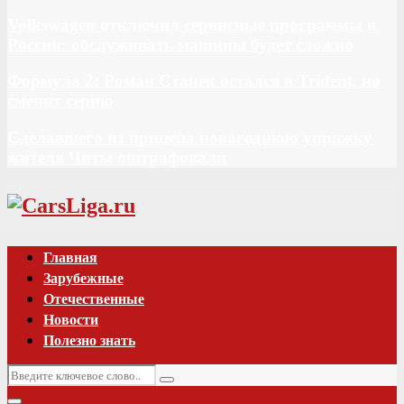
Volkswagen отключил сервисные программы в
России: обслуживать машины будет сложно
Формула 2: Роман Станек остался в Trident, но
сменит серию
Сделавшего из прицепа новогоднюю упряжку
жителя Читы оштрафовали
Vk
Главная
Зарубежные
Отечественные
Новости
Полезно знать
Искать:
Поиск