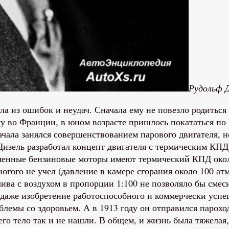
Рудольф Д
ла из ошибок и неудач. Сначала ему не повезло родиться
му во Франции, в юном возрасте пришлось покататься по
начала занялся совершенствованием парового двигателя, 
 Дизель разработал концепт двигателя с термическим КПД
еменные бензиновые моторы имеют термический КПД около
ногого не учел (давление в камере сгорания около 100 а
ива с воздухом в пропорции 1:100 не позволяло бы смеси
 даже изобретение работоспособного и коммерчески успе
блемы со здоровьем. А в 1913 году он отправился парохо
его тело так и не нашли. В общем, и жизнь была тяжелая,