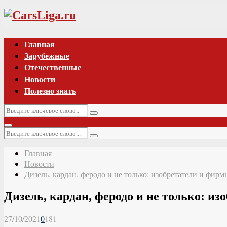
Vk
Главная
Зарубежные
Отечественные
Новости
Полезно знать
Искать:
Поиск
Основное
Искать:
меню
Поиск
Главная
Новости
Дизель, кардан, феродо и не только: изобретатели и фир
Дизель, кардан, феродо и не только: и
27/10/2021
0
181