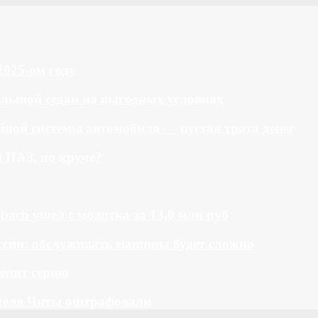
2025-ом году
большой седан на выгодных условиях
ной системы автомобиля — пустая трата денег
й ПАЗ, но круче?
bach ушел с молотка за 13,0 млн руб
ссии: обслуживать машины будет сложно
менит серию
теля Читы оштрафовали