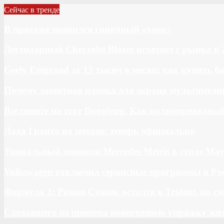
Сейчас в тренде
В продаже появился гоночный «танк»
Легендарный Chevrolet Blazer исчезнет с рынка в 
Geely Emgrand за 13 тысяч в месяц: как купить 
Почему защитная пленка для экрана мультимедий
Взгляните на этот Dongfeng. Как полноприводны
Лада Гранта на метане: теперь официально
Уникальный минивэн Mercedes Metris в стиле May
Volkswagen отключил сервисные программы в Ро
Формула 2: Роман Станек остался в Trident, но с
Сделавшего из прицепа новогоднюю упряжку жи