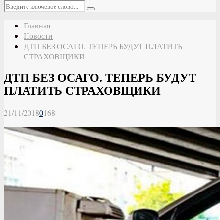
Основное
Искать:
меню
Поиск
Главная
Новости
ДТП БЕЗ ОСАГО. ТЕПЕРЬ БУДУТ ПЛАТИТЬ
СТРАХОВЩИКИ
ДТП БЕЗ ОСАГО. ТЕПЕРЬ БУДУТ
ПЛАТИТЬ СТРАХОВЩИКИ
21/11/2018
0
168