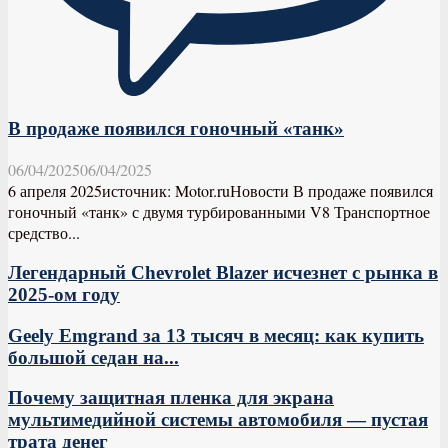
В продаже появился гоночный «танк»
06/04/2025
06/04/2025
6 апреля 2025источник: Motor.ruНовости В продаже появился
гоночный «танк» с двумя турбированными V8 Транспортное
средство...
Легендарный Chevrolet Blazer исчезнет с рынка в
2025-ом году
Geely Emgrand за 13 тысяч в месяц: как купить
большой седан на...
Почему защитная пленка для экрана
мультимедийной системы автомобиля — пустая
трата денег