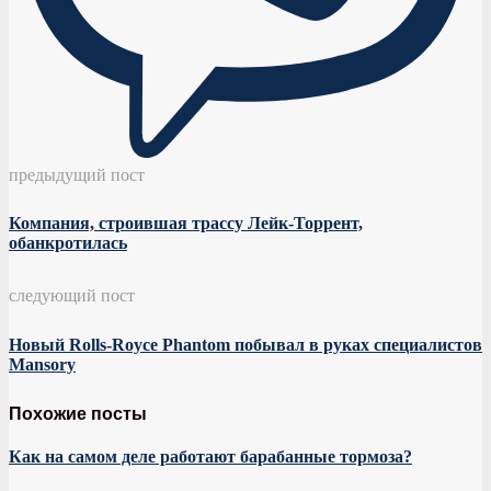
предыдущий пост
Компания, строившая трассу Лейк-Торрент,
обанкротилась
следующий пост
Новый Rolls-Royce Phantom побывал в руках специалистов
Mansory
Похожие посты
Как на самом деле работают барабанные тормоза?