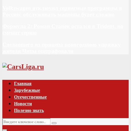
Volkswagen отключил сервисные программы в
России: обслуживать машины будет сложно
Формула 2: Роман Станек остался в Trident, но
сменит серию
Сделавшего из прицепа новогоднюю упряжку
жителя Читы оштрафовали
Vk
Главная
Зарубежные
Отечественные
Новости
Полезно знать
Искать:
Поиск