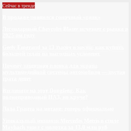
Сейчас в тренде
В продаже появился гоночный «танк»
Легендарный Chevrolet Blazer исчезнет с рынка в
2025-ом году
Geely Emgrand за 13 тысяч в месяц: как купить
большой седан на выгодных условиях
Почему защитная пленка для экрана
мультимедийной системы автомобиля — пустая
трата денег
Взгляните на этот Dongfeng. Как
полноприводный ПАЗ, но круче?
Лада Гранта на метане: теперь официально
Уникальный минивэн Mercedes Metris в стиле
Maybach ушел с молотка за 13,0 млн руб