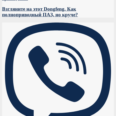
Взгляните на этот Dongfeng. Как
полноприводный ПАЗ, но круче?