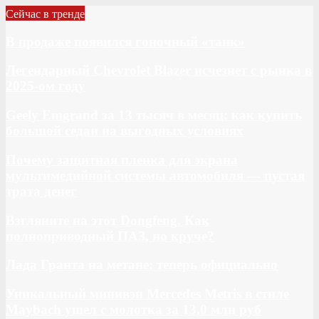
Сейчас в тренде
В продаже появился гоночный «танк»
Легендарный Chevrolet Blazer исчезнет с рынка в
2025-ом году
Geely Emgrand за 13 тысяч в месяц: как купить
большой седан на выгодных условиях
Почему защитная пленка для экрана
мультимедийной системы автомобиля — пустая
трата денег
Взгляните на этот Dongfeng. Как
полноприводный ПАЗ, но круче?
Лада Гранта на метане: теперь официально
Уникальный минивэн Mercedes Metris в стиле
Maybach ушел с молотка за 13,0 млн руб