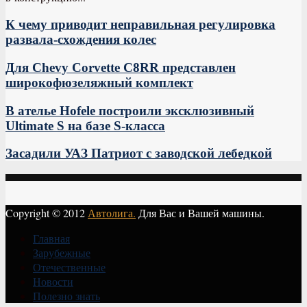
К чему приводит неправильная регулировка
развала-схождения колес
Для Chevy Corvette C8RR представлен
широкофюзеляжный комплект
В ателье Hofele построили эксклюзивный
Ultimate S на базе S-класса
Засадили УАЗ Патриот с заводской лебедкой
Copyright © 2012
Автолига.
Для Вас и Вашей машины.
Главная
Зарубежные
Отечественные
Новости
Полезно знать