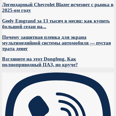
Легендарный Chevrolet Blazer исчезнет с рынка в
2025-ом году
Geely Emgrand за 13 тысяч в месяц: как купить
большой седан на...
Почему защитная пленка для экрана
мультимедийной системы автомобиля — пустая
трата денег
Взгляните на этот Dongfeng. Как
полноприводный ПАЗ, но круче?