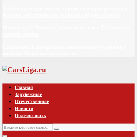
Volkswagen отключил сервисные программы в
России: обслуживать машины будет сложно
Формула 2: Роман Станек остался в Trident, но
сменит серию
Сделавшего из прицепа новогоднюю упряжку
жителя Читы оштрафовали
Vk
Главная
Зарубежные
Отечественные
Новости
Полезно знать
Искать:
Поиск