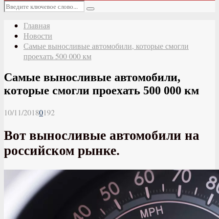
Основное
Искать:
меню
Поиск
Главная
Новости
Самые выносливые автомобили, которые смогли
проехать 500 000 км
Самые выносливые автомобили,
которые смогли проехать 500 000 км
10/11/2018
0
192
Вот выносливые автомобили на
российском рынке.