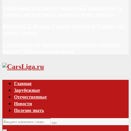
Volkswagen отключил сервисные программы в
России: обслуживать машины будет сложно
Формула 2: Роман Станек остался в Trident, но
сменит серию
Сделавшего из прицепа новогоднюю упряжку
жителя Читы оштрафовали
Vk
Главная
Зарубежные
Отечественные
Новости
Полезно знать
Искать:
Поиск