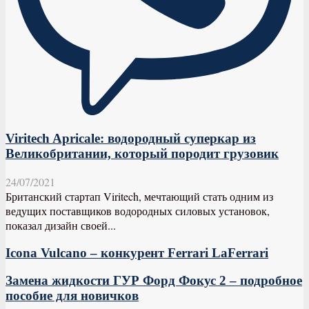
Viritech Apricale: водородный суперкар из
Великобритании, который породит грузовик
24/07/2021
Британский стартап Viritech, мечтающий стать одним из
ведущих поставщиков водородных силовых установок,
показал дизайн своей...
Icona Vulcano – конкурент Ferrari LaFerrari
Замена жидкости ГУР Форд Фокус 2 – подробное
пособие для новичков