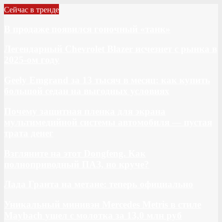
Сейчас в тренде
В продаже появился гоночный «танк»
Легендарный Chevrolet Blazer исчезнет с рынка в
2025-ом году
Geely Emgrand за 13 тысяч в месяц: как купить
большой седан на выгодных условиях
Почему защитная пленка для экрана
мультимедийной системы автомобиля — пустая
трата денег
Взгляните на этот Dongfeng. Как
полноприводный ПАЗ, но круче?
Лада Гранта на метане: теперь официально
Уникальный минивэн Mercedes Metris в стиле
Maybach ушел с молотка за 13,0 млн руб