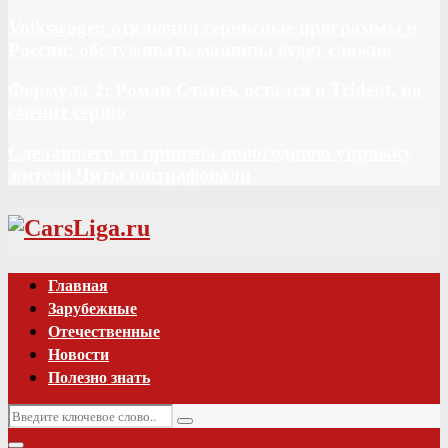
Volkswagen отключил сервисные программы в
России: обслуживать машины будет сложно
Формула 2: Роман Станек остался в Trident, но
сменит серию
Сделавшего из прицепа новогоднюю упряжку
жителя Читы оштрафовали
Vk
Главная
Зарубежные
Отечественные
Новости
Полезно знать
Искать:
Поиск