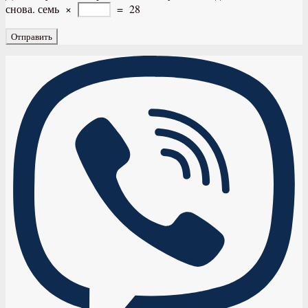
снова.
семь
×
=
28