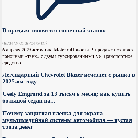
В продаже появился гоночный «танк»
06/04/2025
06/04/2025
6 апреля 2025источник: Motor.ruНовости В продаже появился
гоночный «танк» с двумя турбированными V8 Транспортное
средство...
Легендарный Chevrolet Blazer исчезнет с рынка в
2025-ом году
Geely Emgrand за 13 тысяч в месяц: как купить
большой седан на...
Почему защитная пленка для экрана
мультимедийной системы автомобиля — пустая
трата денег