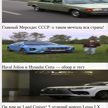
Главный Мерседес СССР: о таком мечтала вся страна!
Haval Jolion и Hyundai Creta — обзор и тест
Он вам не Lаnd Cruiser! 5 отличий нового Lexus LX