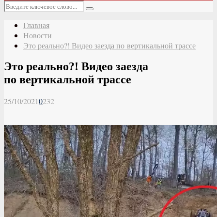
Основное
Искать:
меню
Поиск
Главная
Новости
Это реально?! Видео заезда по вертикальной трассе
Это реально?! Видео заезда
по вертикальной трассе
25/10/2021
0
232