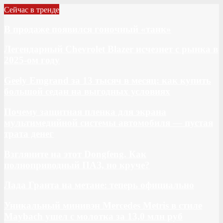
Сейчас в тренде
В продаже появился гоночный «танк»
Легендарный Chevrolet Blazer исчезнет с рынка в
2025-ом году
Geely Emgrand за 13 тысяч в месяц: как купить
большой седан на выгодных условиях
Почему защитная пленка для экрана
мультимедийной системы автомобиля — пустая
трата денег
Взгляните на этот Dongfeng. Как
полноприводный ПАЗ, но круче?
Лада Гранта на метане: теперь официально
Уникальный минивэн Mercedes Metris в стиле
Maybach ушел с молотка за 13,0 млн руб