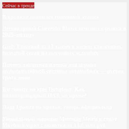
Сейчас в тренде
В продаже появился гоночный «танк»
Легендарный Chevrolet Blazer исчезнет с рынка в
2025-ом году
Geely Emgrand за 13 тысяч в месяц: как купить
большой седан на выгодных условиях
Почему защитная пленка для экрана
мультимедийной системы автомобиля — пустая
трата денег
Взгляните на этот Dongfeng. Как
полноприводный ПАЗ, но круче?
Лада Гранта на метане: теперь официально
Уникальный минивэн Mercedes Metris в стиле
Maybach ушел с молотка за 13,0 млн руб