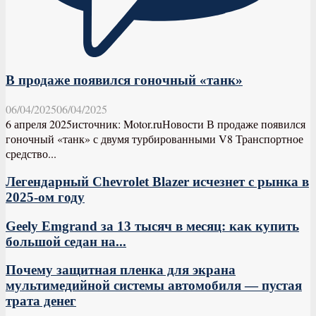
В продаже появился гоночный «танк»
06/04/2025
06/04/2025
6 апреля 2025источник: Motor.ruНовости В продаже появился
гоночный «танк» с двумя турбированными V8 Транспортное
средство...
Легендарный Chevrolet Blazer исчезнет с рынка в
2025-ом году
Geely Emgrand за 13 тысяч в месяц: как купить
большой седан на...
Почему защитная пленка для экрана
мультимедийной системы автомобиля — пустая
трата денег