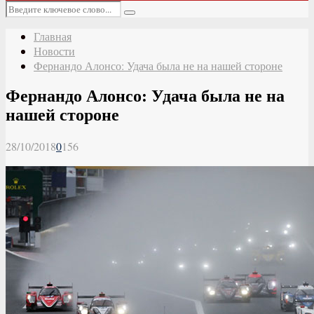
Основное
Искать:
меню
Поиск
Главная
Новости
Фернандо Алонсо: Удача была не на нашей стороне
Фернандо Алонсо: Удача была не на
нашей стороне
28/10/2018
0
156