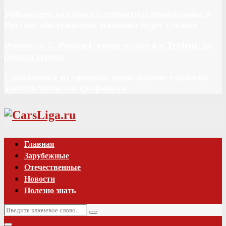
Volkswagen отключил сервисные программы в
России: обслуживать машины будет сложно
Формула 2: Роман Станек остался в Trident, но
сменит серию
Сделавшего из прицепа новогоднюю упряжку
жителя Читы оштрафовали
Vk
Главная
Зарубежные
Отечественные
Новости
Полезно знать
Искать:
Поиск