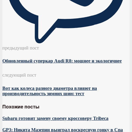
предыдущий пост
Обновленный суперкар Audi R8: мощнее и экологичнее
следующий пост
Вот как колеса разного диаметра влияют на
производительность зимних шин: тест
Похожие посты
Subaru готовит замену своему кроссоверу Tribeca
GP3: Никита Мазепин выиграл воскресную гонку в Спа