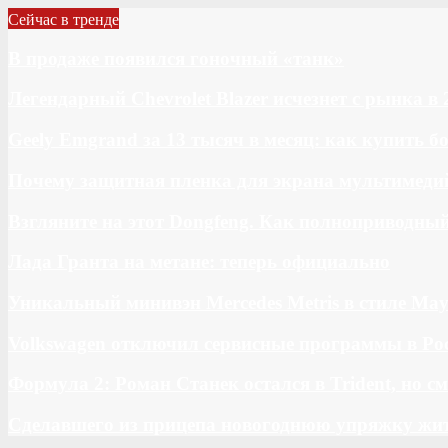
Сейчас в тренде
В продаже появился гоночный «танк»
Легендарный Chevrolet Blazer исчезнет с рынка в 
Geely Emgrand за 13 тысяч в месяц: как купить 
Почему защитная пленка для экрана мультимедий
Взгляните на этот Dongfeng. Как полноприводны
Лада Гранта на метане: теперь официально
Уникальный минивэн Mercedes Metris в стиле May
Volkswagen отключил сервисные программы в Ро
Формула 2: Роман Станек остался в Trident, но с
Сделавшего из прицепа новогоднюю упряжку жи