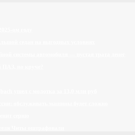
2025-ом году
большой седан на выгодных условиях
ной системы автомобиля — пустая трата денег
й ПАЗ, но круче?
bach ушел с молотка за 13,0 млн руб
ссии: обслуживать машины будет сложно
менит серию
теля Читы оштрафовали