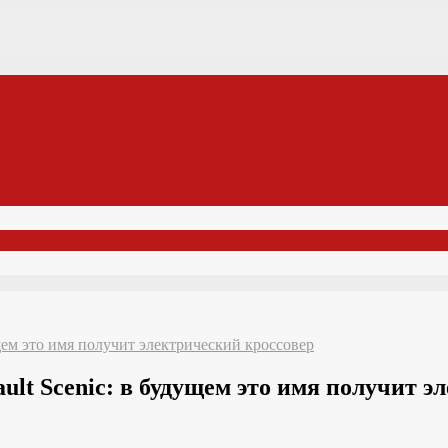
щем это имя получит электрический кроссовер
lt Scenic: в будущем это имя получит э