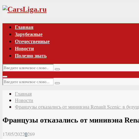
Vk
Главная
Зарубежные
Отечественные
Новости
Полезно знать
Искать:
Поиск
Основное
Искать:
меню
Поиск
Главная
Новости
Французы отказались от минивэна Renault Scenic: в буду
Французы отказались от минивэна Renau
17/05/2022
0
269