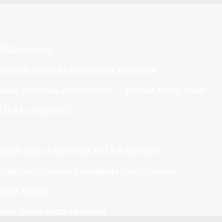
2025-ом году
большой седан на выгодных условиях
ной системы автомобиля — пустая трата денег
й ПАЗ, но круче?
bach ушел с молотка за 13,0 млн руб
ссии: обслуживать машины будет сложно
менит серию
теля Читы оштрафовали