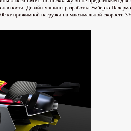
пы класса LMP1, но поскольку он не предназначен для о
езопасности. Дизайн машины разработал Умберто Палермо
0 кг прижимной нагрузки на максимальной скорости 370 к