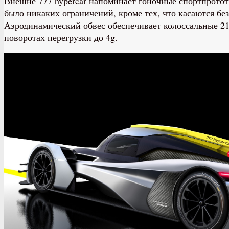
Внешне 777 hypercar напоминает гоночные спортпрототи
было никаких ограничений, кроме тех, что касаются б
Аэродинамический обвес обеспечивает колоссальные 210
поворотах перегрузки до 4g.