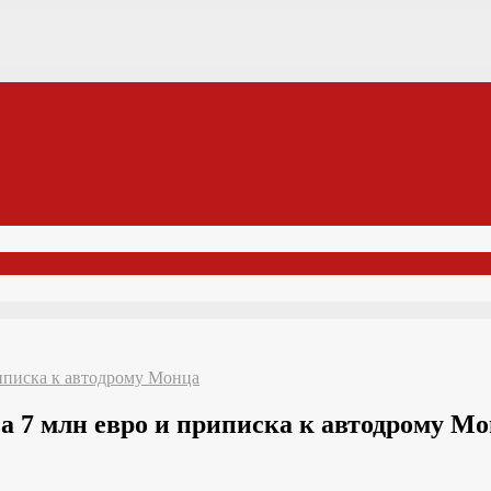
риписка к автодрому Монца
за 7 млн евро и приписка к автодрому М