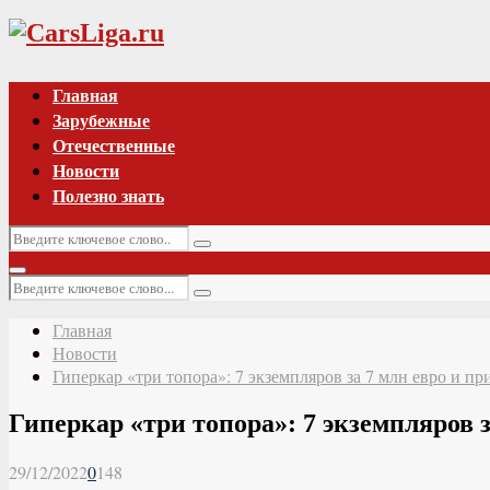
Vk
Главная
Зарубежные
Отечественные
Новости
Полезно знать
Искать:
Поиск
Основное
Искать:
меню
Поиск
Главная
Новости
Гиперкар «три топора»: 7 экземпляров за 7 млн евро и п
Гиперкар «три топора»: 7 экземпляров 
29/12/2022
0
148