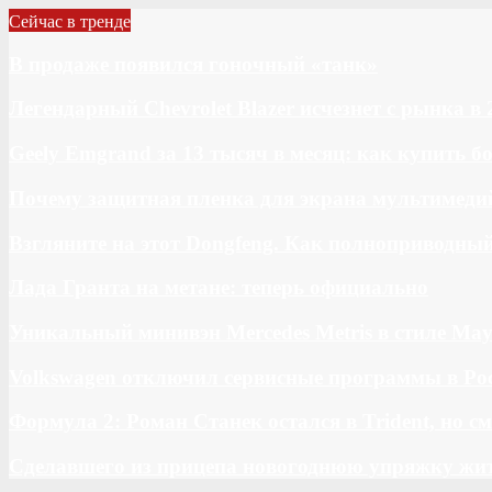
Сейчас в тренде
В продаже появился гоночный «танк»
Легендарный Chevrolet Blazer исчезнет с рынка в 
Geely Emgrand за 13 тысяч в месяц: как купить 
Почему защитная пленка для экрана мультимедий
Взгляните на этот Dongfeng. Как полноприводны
Лада Гранта на метане: теперь официально
Уникальный минивэн Mercedes Metris в стиле May
Volkswagen отключил сервисные программы в Ро
Формула 2: Роман Станек остался в Trident, но с
Сделавшего из прицепа новогоднюю упряжку жи