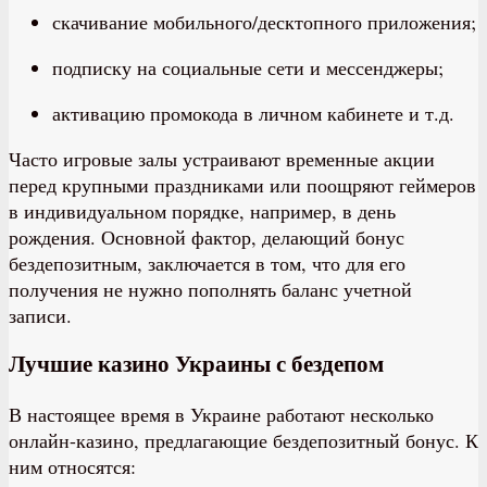
скачивание мобильного/десктопного приложения;
подписку на социальные сети и мессенджеры;
активацию промокода в личном кабинете и т.д.
Часто игровые залы устраивают временные акции
перед крупными праздниками или поощряют геймеров
в индивидуальном порядке, например, в день
рождения. Основной фактор, делающий бонус
бездепозитным, заключается в том, что для его
получения не нужно пополнять баланс учетной
записи.
Лучшие казино Украины с бездепом
В настоящее время в Украине работают несколько
онлайн-казино, предлагающие бездепозитный бонус. К
ним относятся: