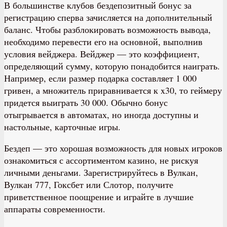
В большинстве клубов бездепозитный бонус за
регистрацию сперва зачисляется на дополнительный
баланс. Чтобы разблокировать возможность вывода,
необходимо перевести его на основной, выполнив
условия вейджера. Вейджер — это коэффициент,
определяющий сумму, которую понадобится наиграть.
Например, если размер подарка составляет 1 000
гривен, а множитель приравнивается к x30, то геймеру
придется выиграть 30 000. Обычно бонус
отыгрывается в автоматах, но иногда доступны и
настольные, карточные игры.
Бездеп — это хорошая возможность для новых игроков
ознакомиться с ассортиментом казино, не рискуя
личными деньгами. Зарегистрируйтесь в Вулкан,
Вулкан 777, Гоксбет или Слотор, получите
приветственное поощрение и играйте в лучшие
аппараты современности.