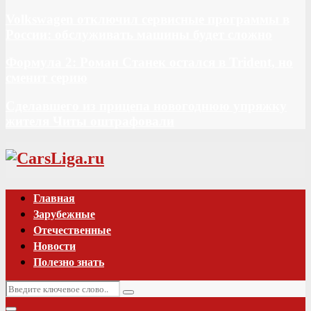
Volkswagen отключил сервисные программы в
России: обслуживать машины будет сложно
Формула 2: Роман Станек остался в Trident, но
сменит серию
Сделавшего из прицепа новогоднюю упряжку
жителя Читы оштрафовали
Vk
Главная
Зарубежные
Отечественные
Новости
Полезно знать
Искать:
Поиск