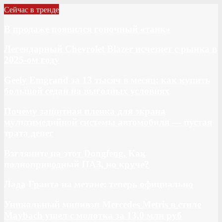
Сейчас в тренде
В продаже появился гоночный «танк»
Легендарный Chevrolet Blazer исчезнет с рынка в
2025-ом году
Geely Emgrand за 13 тысяч в месяц: как купить
большой седан на выгодных условиях
Почему защитная пленка для экрана
мультимедийной системы автомобиля — пустая
трата денег
Взгляните на этот Dongfeng. Как
полноприводный ПАЗ, но круче?
Лада Гранта на метане: теперь официально
Уникальный минивэн Mercedes Metris в стиле
Maybach ушел с молотка за 13,0 млн руб