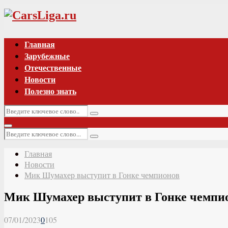
Vk
Главная
Зарубежные
Отечественные
Новости
Полезно знать
Искать:
Поиск
Основное
Искать:
меню
Поиск
Главная
Новости
Мик Шумахер выступит в Гонке чемпионов
Мик Шумахер выступит в Гонке чемпи
07/01/2023
0
105