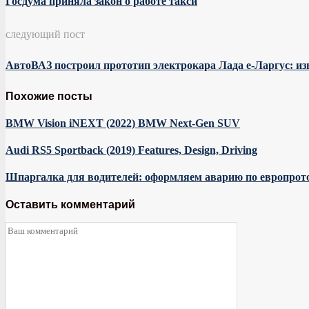
Госдума приняла закон о работе такси
следующий пост
АвтоВАЗ построил прототип электрокара Лада е-Ларгус: и
Похожие посты
BMW Vision iNEXT (2022) BMW Next-Gen SUV
Audi RS5 Sportback (2019) Features, Design, Driving
Шпаргалка для водителей: оформляем аварию по европрот
Оставить комментарий