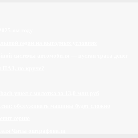
2025-ом году
большой седан на выгодных условиях
ной системы автомобиля — пустая трата денег
й ПАЗ, но круче?
bach ушел с молотка за 13,0 млн руб
ссии: обслуживать машины будет сложно
менит серию
теля Читы оштрафовали