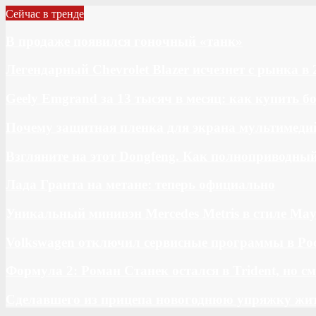
Сейчас в тренде
В продаже появился гоночный «танк»
Легендарный Chevrolet Blazer исчезнет с рынка в 
Geely Emgrand за 13 тысяч в месяц: как купить 
Почему защитная пленка для экрана мультимедий
Взгляните на этот Dongfeng. Как полноприводны
Лада Гранта на метане: теперь официально
Уникальный минивэн Mercedes Metris в стиле May
Volkswagen отключил сервисные программы в Ро
Формула 2: Роман Станек остался в Trident, но с
Сделавшего из прицепа новогоднюю упряжку жи