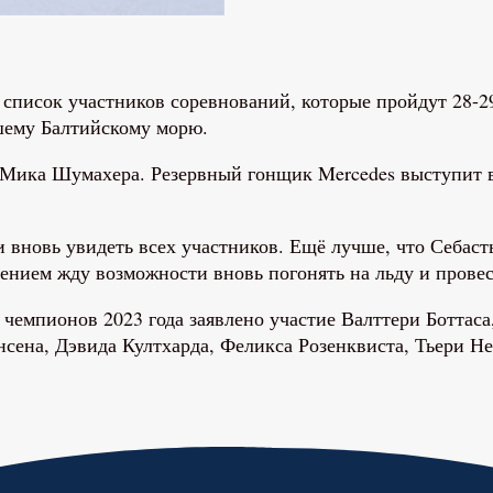
писок участников соревнований, которые пройдут 28-29
шему Балтийскому морю.
 Мика Шумахера. Резервный гонщик Mercedes выступит в
вновь увидеть всех участников. Ещё лучше, что Себасть
рпением жду возможности вновь погонять на льду и пров
чемпионов 2023 года заявлено участие Валттери Боттаса
ена, Дэвида Култхарда, Феликса Розенквиста, Тьери Н