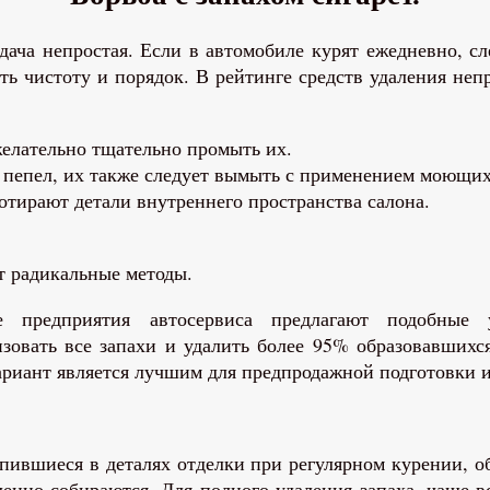
дача непростая. Если в автомобиле курят ежедневно, с
ать чистоту и порядок. В рейтинге средств удаления неп
желательно тщательно промыть их.
 пепел, их также следует вымыть с применением моющих
тирают детали внутреннего пространства салона.
ут радикальные методы.
ие предприятия автосервиса предлагают подобные
зовать все запахи и удалить более 95% образовавшихс
вариант является лучшим для предпродажной подготовки и
опившиеся в деталях отделки при регулярном курении, о
енно собираются, Для полного удаления запаха, чаще в