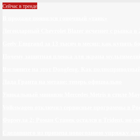
Сейчас в тренде
В продаже появился гоночный «танк»
Легендарный Chevrolet Blazer исчезнет с рынка в 
Geely Emgrand за 13 тысяч в месяц: как купить 
Почему защитная пленка для экрана мультимедий
Взгляните на этот Dongfeng. Как полноприводны
Лада Гранта на метане: теперь официально
Уникальный минивэн Mercedes Metris в стиле May
Volkswagen отключил сервисные программы в Ро
Формула 2: Роман Станек остался в Trident, но с
Сделавшего из прицепа новогоднюю упряжку жи