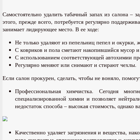
Самостоятельно удалить табачный запах из салона – за
этого, прежде всего, потребуется регулярно поддержив
занимает лидирующее место. В ее ходе:
Не только удаляют из пепельниц пепел и окурки, 
С ковриков и пола сметают накопившийся мусор и
С использованием соответствующей автохимии про
Регулярно меняют или снимают и стирают чехлы.
Если салон прокурен, сделать, чтобы не воняло, помог
Профессиональная химчистка. Сегодня мног
специализированной химии и позволяет нейтрали
недостаток способа – высокая стоимость, однако 
Качественно удаляет загрязнения и вещества, нак
пара смолистые отложения растворяются и немедл