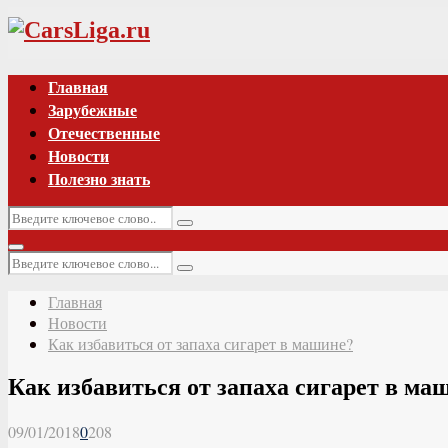
Vk
Главная
Зарубежные
Отечественные
Новости
Полезно знать
Искать:
Поиск
Основное
Искать:
меню
Поиск
Главная
Новости
Как избавиться от запаха сигарет в машине?
Как избавиться от запаха сигарет в ма
09/01/2018
0
208