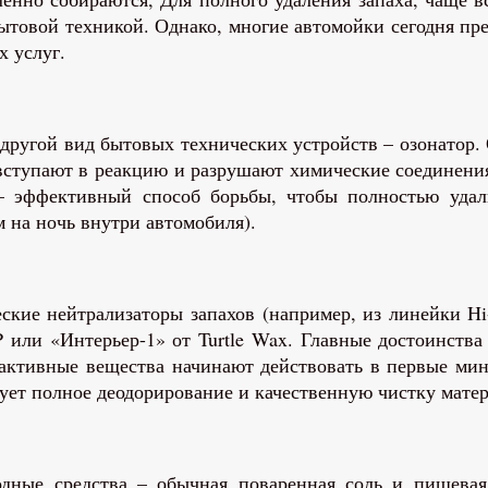
ытовой техникой. Однако, многие автомойки сегодня пре
х услуг.
другой вид бытовых технических устройств – озонатор.
ступают в реакцию и разрушают химические соединения 
 эффективный способ борьбы, чтобы полностью удали
 на ночь внутри автомобиля).
ие нейтрализаторы запахов (например, из линейки Hi-G
или «Интерьер-1» от Turtle Wax. Главные достоинства 
(активные вещества начинают действовать в первые мин
рует полное деодорирование и качественную чистку мате
дные средства – обычная поваренная соль и пищевая