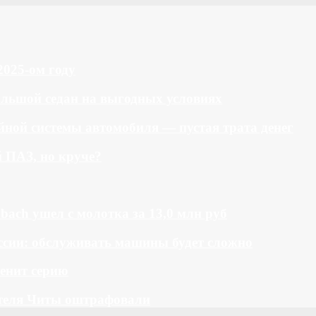
2025-ом году
большой седан на выгодных условиях
ной системы автомобиля — пустая трата денег
й ПАЗ, но круче?
bach ушел с молотка за 13,0 млн руб
ссии: обслуживать машины будет сложно
менит серию
теля Читы оштрафовали