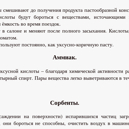
ты смешивают до получения продукта пастообразной кон
ислоты будут бороться с веществами, источающими 
 ёмкость во время поездок.
т в салоне и меняют после полного засыхания. Кислоты
роматом.
ользуют постоянно, как уксусно-коричную пасту.
Аммиак.
уксусной кислоты – благодаря химической активности
тырный спирт. Пары вещества легко выветриваются в те
Сорбенты.
саждении на поверхности) испарившихся частиц загр
 они бороться не способны, очистить воздух в маши