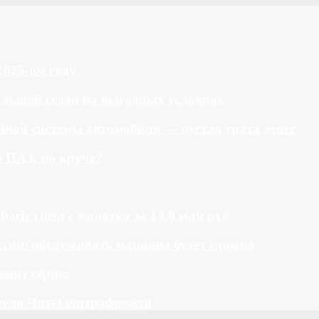
2025-ом году
большой седан на выгодных условиях
ной системы автомобиля — пустая трата денег
й ПАЗ, но круче?
bach ушел с молотка за 13,0 млн руб
ссии: обслуживать машины будет сложно
менит серию
теля Читы оштрафовали