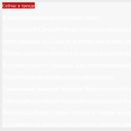
Сейчас в тренде
В продаже появился гоночный «танк»
Легендарный Chevrolet Blazer исчезнет с рынка в 
Geely Emgrand за 13 тысяч в месяц: как купить 
Почему защитная пленка для экрана мультимедий
Взгляните на этот Dongfeng. Как полноприводны
Лада Гранта на метане: теперь официально
Уникальный минивэн Mercedes Metris в стиле May
Volkswagen отключил сервисные программы в Ро
Формула 2: Роман Станек остался в Trident, но с
Сделавшего из прицепа новогоднюю упряжку жи