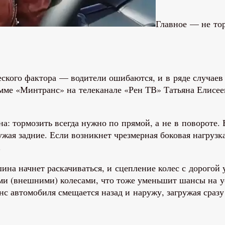
Главное — не тор
ческого фактора — водители ошибаются, и в ряде случае
амме «Минтранс» на телеканале «Рен ТВ» Татьяна Елисее
на: тормозить всегда нужно по прямой, а не в повороте.
ужая задние. Если возникнет чрезмерная боковая нагрузка
.
шина начнет раскачиваться, и сцепление колес с дорогой 
ыми (внешними) колесами, что тоже уменьшит шансы на
с автомобиля смещается назад и наружу, загружая сразу 