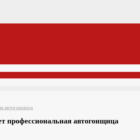
ая автогонщица
ет профессиональная автогонщица