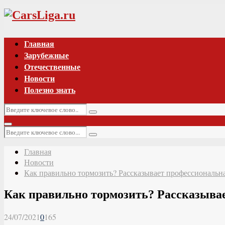
Vk
Главная
Зарубежные
Отечественные
Новости
Полезно знать
Искать:
Поиск
Основное
Искать:
меню
Поиск
Главная
Новости
Как правильно тормозить? Рассказывает профессиональн
Как правильно тормозить? Рассказыва
24/07/2021
0
165