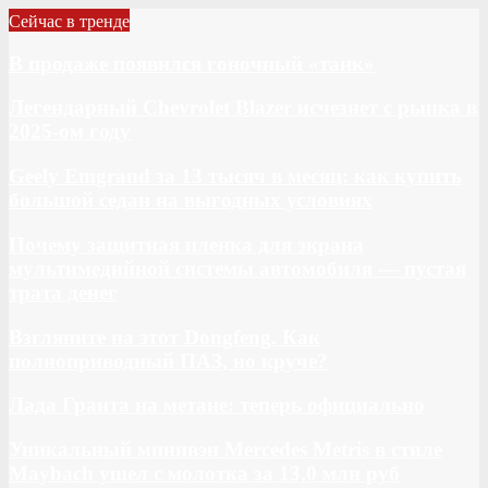
Сейчас в тренде
В продаже появился гоночный «танк»
Легендарный Chevrolet Blazer исчезнет с рынка в
2025-ом году
Geely Emgrand за 13 тысяч в месяц: как купить
большой седан на выгодных условиях
Почему защитная пленка для экрана
мультимедийной системы автомобиля — пустая
трата денег
Взгляните на этот Dongfeng. Как
полноприводный ПАЗ, но круче?
Лада Гранта на метане: теперь официально
Уникальный минивэн Mercedes Metris в стиле
Maybach ушел с молотка за 13,0 млн руб