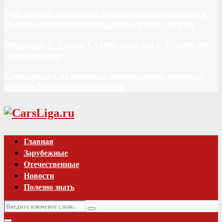
Volkswagen отключил сервисные программы в
России: обслуживать машины будет сложно
Формула 2: Роман Станек остался в Trident, но
сменит серию
Сделавшего из прицепа новогоднюю упряжку
жителя Читы оштрафовали
Vk
Главная
Зарубежные
Отечественные
Новости
Полезно знать
Искать:
Поиск