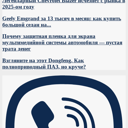
Легендарный Chevrolet Blazer исчезнет с рынка в
2025-ом году
Geely Emgrand за 13 тысяч в месяц: как купить
большой седан на...
Почему защитная пленка для экрана
мультимедийной системы автомобиля — пустая
трата денег
Взгляните на этот Dongfeng. Как
полноприводный ПАЗ, но круче?