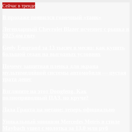
Сейчас в тренде
В продаже появился гоночный «танк»
Легендарный Chevrolet Blazer исчезнет с рынка в
2025-ом году
Geely Emgrand за 13 тысяч в месяц: как купить
большой седан на выгодных условиях
Почему защитная пленка для экрана
мультимедийной системы автомобиля — пустая
трата денег
Взгляните на этот Dongfeng. Как
полноприводный ПАЗ, но круче?
Лада Гранта на метане: теперь официально
Уникальный минивэн Mercedes Metris в стиле
Maybach ушел с молотка за 13,0 млн руб