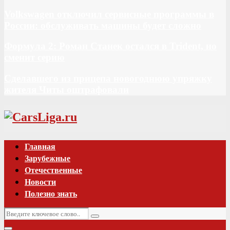
Volkswagen отключил сервисные программы в
России: обслуживать машины будет сложно
Формула 2: Роман Станек остался в Trident, но
сменит серию
Сделавшего из прицепа новогоднюю упряжку
жителя Читы оштрафовали
Vk
Главная
Зарубежные
Отечественные
Новости
Полезно знать
Искать:
Поиск