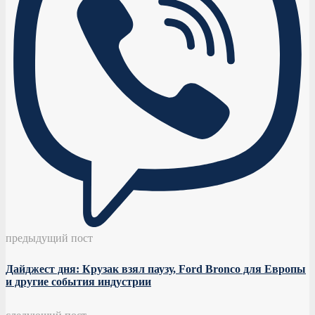
предыдущий пост
Дайджест дня: Крузак взял паузу, Ford Bronco для Европы
и другие события индустрии
следующий пост