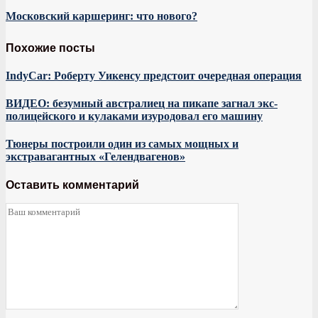
Московский каршеринг: что нового?
Похожие посты
IndyCar: Роберту Уикенсу предстоит очередная операция
ВИДЕО: безумный австралиец на пикапе загнал экс-
полицейского и кулаками изуродовал его машину
Тюнеры построили один из самых мощных и
экстравагантных «Гелендвагенов»
Оставить комментарий