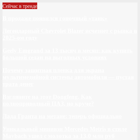
Сейчас в тренде
В продаже появился гоночный «танк»
Легендарный Chevrolet Blazer исчезнет с рынка в
2025-ом году
Geely Emgrand за 13 тысяч в месяц: как купить
большой седан на выгодных условиях
Почему защитная пленка для экрана
мультимедийной системы автомобиля — пустая
трата денег
Взгляните на этот Dongfeng. Как
полноприводный ПАЗ, но круче?
Лада Гранта на метане: теперь официально
Уникальный минивэн Mercedes Metris в стиле
Maybach ушел с молотка за 13,0 млн руб