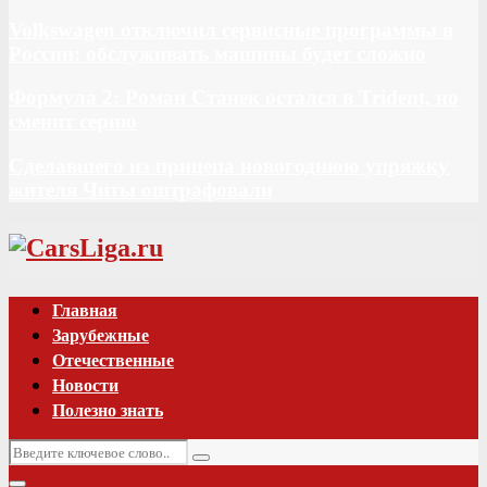
Volkswagen отключил сервисные программы в
России: обслуживать машины будет сложно
Формула 2: Роман Станек остался в Trident, но
сменит серию
Сделавшего из прицепа новогоднюю упряжку
жителя Читы оштрафовали
Vk
Главная
Зарубежные
Отечественные
Новости
Полезно знать
Искать:
Поиск