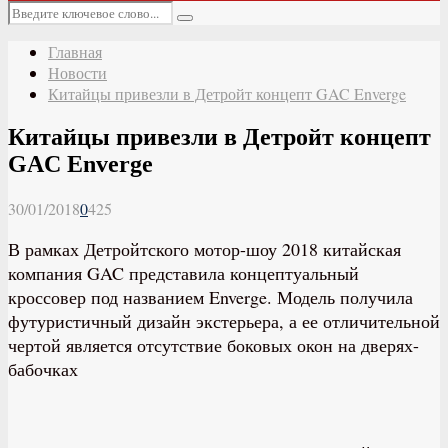
Основное
Искать:
меню
Поиск
Главная
Новости
Китайцы привезли в Детройт концепт GAC Enverge
Китайцы привезли в Детройт концепт
GAC Enverge
30/01/2018
0
425
В рамках Детройтского мотор-шоу 2018 китайская
компания GAC представила концептуальный
кроссовер под названием Enverge. Модель получила
футуристичный дизайн экстерьера, а ее отличительной
чертой является отсутствие боковых окон на дверях-
бабочках