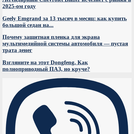
2025-ом году
Geely Emgrand за 13 тысяч в месяц: как купить
большой седан на...
Почему защитная пленка для экрана
мультимедийной системы автомобиля — пустая
трата денег
Взгляните на этот Dongfeng. Как
полноприводный ПАЗ, но круче?