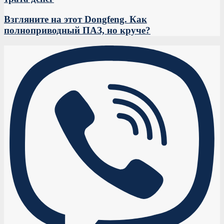
Взгляните на этот Dongfeng. Как
полноприводный ПАЗ, но круче?