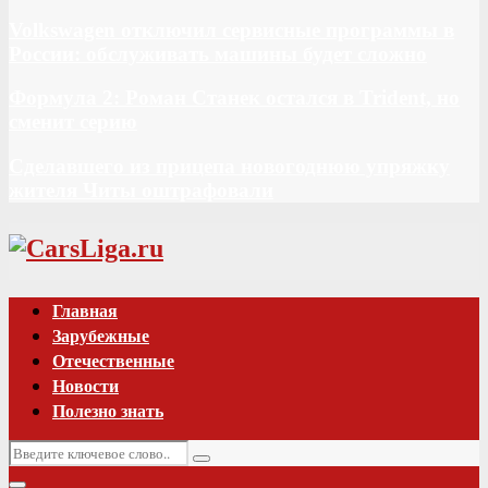
Volkswagen отключил сервисные программы в
России: обслуживать машины будет сложно
Формула 2: Роман Станек остался в Trident, но
сменит серию
Сделавшего из прицепа новогоднюю упряжку
жителя Читы оштрафовали
Vk
Главная
Зарубежные
Отечественные
Новости
Полезно знать
Искать:
Поиск