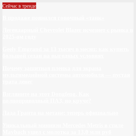
Сейчас в тренде
В продаже появился гоночный «танк»
Легендарный Chevrolet Blazer исчезнет с рынка в
2025-ом году
Geely Emgrand за 13 тысяч в месяц: как купить
большой седан на выгодных условиях
Почему защитная пленка для экрана
мультимедийной системы автомобиля — пустая
трата денег
Взгляните на этот Dongfeng. Как
полноприводный ПАЗ, но круче?
Лада Гранта на метане: теперь официально
Уникальный минивэн Mercedes Metris в стиле
Maybach ушел с молотка за 13,0 млн руб