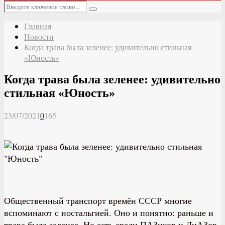
Основное
Искать:
меню
Поиск
Главная
Новости
Когда трава была зеленее: удивительно стильная
«Юность»
Когда трава была зеленее: удивительно
стильная «Юность»
23/07/2021
0
165
Общественный транспорт времён СССР многие
вспоминают с ностальгией. Оно и понятно: раньше и
трава была зеленее. Но есть среди ПАЗиков и ЛиАЗов