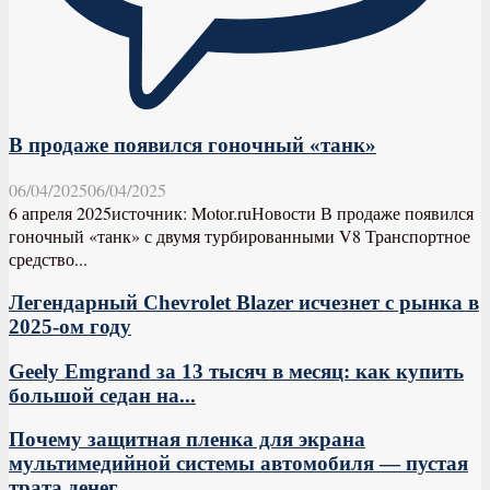
В продаже появился гоночный «танк»
06/04/2025
06/04/2025
6 апреля 2025источник: Motor.ruНовости В продаже появился
гоночный «танк» с двумя турбированными V8 Транспортное
средство...
Легендарный Chevrolet Blazer исчезнет с рынка в
2025-ом году
Geely Emgrand за 13 тысяч в месяц: как купить
большой седан на...
Почему защитная пленка для экрана
мультимедийной системы автомобиля — пустая
трата денег