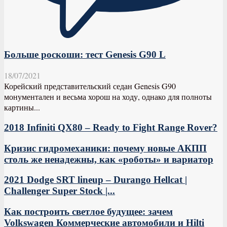
Больше роскоши: тест Genesis G90 L
18/07/2021
Корейский представительский седан Genesis G90
монументален и весьма хорош на ходу, однако для полноты
картины...
2018 Infiniti QX80 – Ready to Fight Range Rover?
Кризис гидромеханики: почему новые АКПП
столь же ненадежны, как «роботы» и вариатор
2021 Dodge SRT lineup – Durango Hellcat |
Challenger Super Stock |...
Как построить светлое будущее: зачем
Volkswagen Коммерческие автомобили и Hilti