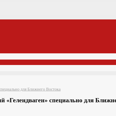
специально для Ближнего Востока
й «Гелендваген» специально для Ближне