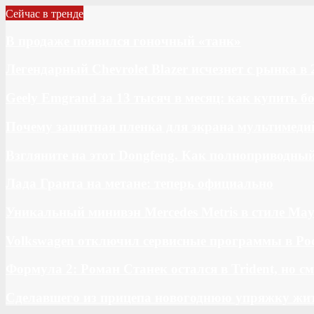
Сейчас в тренде
В продаже появился гоночный «танк»
Легендарный Chevrolet Blazer исчезнет с рынка в 
Geely Emgrand за 13 тысяч в месяц: как купить 
Почему защитная пленка для экрана мультимедий
Взгляните на этот Dongfeng. Как полноприводны
Лада Гранта на метане: теперь официально
Уникальный минивэн Mercedes Metris в стиле May
Volkswagen отключил сервисные программы в Ро
Формула 2: Роман Станек остался в Trident, но с
Сделавшего из прицепа новогоднюю упряжку жи