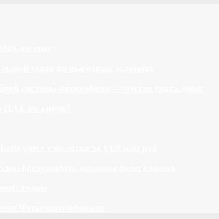
2025-ом году
большой седан на выгодных условиях
ной системы автомобиля — пустая трата денег
й ПАЗ, но круче?
bach ушел с молотка за 13,0 млн руб
ссии: обслуживать машины будет сложно
менит серию
теля Читы оштрафовали