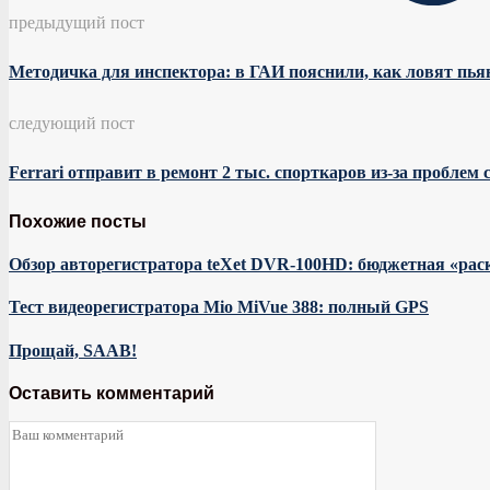
предыдущий пост
Методичка для инспектора: в ГАИ пояснили, как ловят пья
следующий пост
Ferrari отправит в ремонт 2 тыс. спорткаров из-за проблем 
Похожие посты
Обзор авторегистратора teXet DVR-100HD: бюджетная «ра
Тест видеорегистратора Mio MiVue 388: полный GPS
Прощай, SAAB!
Оставить комментарий