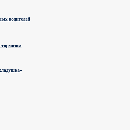
ных водителей
с тормозом
складушка»