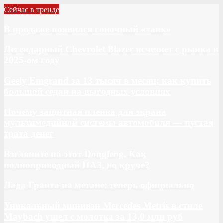
Сейчас в тренде
В продаже появился гоночный «танк»
Легендарный Chevrolet Blazer исчезнет с рынка в
2025-ом году
Geely Emgrand за 13 тысяч в месяц: как купить
большой седан на выгодных условиях
Почему защитная пленка для экрана
мультимедийной системы автомобиля — пустая
трата денег
Взгляните на этот Dongfeng. Как
полноприводный ПАЗ, но круче?
Лада Гранта на метане: теперь официально
Уникальный минивэн Mercedes Metris в стиле
Maybach ушел с молотка за 13,0 млн руб