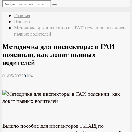
Основное
Искать:
меню
Поиск
Главная
Новости
Методичка для инспектора: в ГАИ пояснили, как ловят
пьяных водителей
Методичка для инспектора: в ГАИ
пояснили, как ловят пьяных
водителей
01/05/2022
0
304
Вышло пособие для инспекторов ГИБДД по