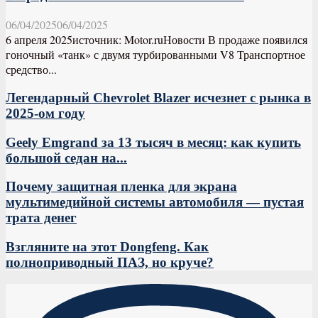
06/04/2025
06/04/2025
6 апреля 2025источник: Motor.ruНовости В продаже появился
гоночный «танк» с двумя турбированными V8 Транспортное
средство...
Легендарный Chevrolet Blazer исчезнет с рынка в
2025-ом году
Geely Emgrand за 13 тысяч в месяц: как купить
большой седан на...
Почему защитная пленка для экрана
мультимедийной системы автомобиля — пустая
трата денег
Взгляните на этот Dongfeng. Как
полноприводный ПАЗ, но круче?