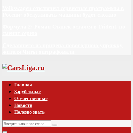
Volkswagen отключил сервисные программы в
России: обслуживать машины будет сложно
Формула 2: Роман Станек остался в Trident, но
сменит серию
Сделавшего из прицепа новогоднюю упряжку
жителя Читы оштрафовали
Vk
Главная
Зарубежные
Отечественные
Новости
Полезно знать
Искать:
Поиск