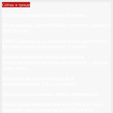
Сейчас в тренде
В продаже появился гоночный «танк»
Легендарный Chevrolet Blazer исчезнет с рынка в
2025-ом году
Geely Emgrand за 13 тысяч в месяц: как купить
большой седан на выгодных условиях
Почему защитная пленка для экрана
мультимедийной системы автомобиля — пустая
трата денег
Взгляните на этот Dongfeng. Как
полноприводный ПАЗ, но круче?
Лада Гранта на метане: теперь официально
Уникальный минивэн Mercedes Metris в стиле
Maybach ушел с молотка за 13,0 млн руб