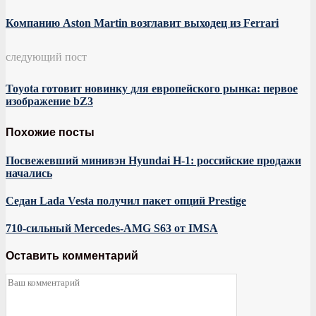
Компанию Aston Martin возглавит выходец из Ferrari
следующий пост
Toyota готовит новинку для европейского рынка: первое
изображение bZ3
Похожие посты
Посвежевший минивэн Hyundai H-1: российские продажи
начались
Седан Lada Vesta получил пакет опций Prestige
710-сильный Mercedes-AMG S63 от IMSA
Оставить комментарий