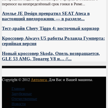
переносе на неопределённый срок гонки в Риме...
Ателье JE Design превратил SEAT Ateca в
настоящий внедорожник — в разделе...
Тест-драйв Chery Tiggo 4: восточный коридор
Кроссовер Aiways U5 работы Роланда Гумперта:
серийная версия
Новый кроссовер Skoda, Опель возвращается,
GLE 53 AMG, Touareg V8 и… //...
Copyright © 2012
Автолига.
Для Вас и Вашей машины.
Главная
Зарубежные
Отечественные
Новости