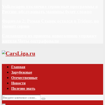
Volkswagen отключил сервисные программы в
России: обслуживать машины будет сложно
Формула 2: Роман Станек остался в Trident, но
сменит серию
Сделавшего из прицепа новогоднюю упряжку
жителя Читы оштрафовали
Vk
Главная
Зарубежные
Отечественные
Новости
Полезно знать
Искать:
Поиск