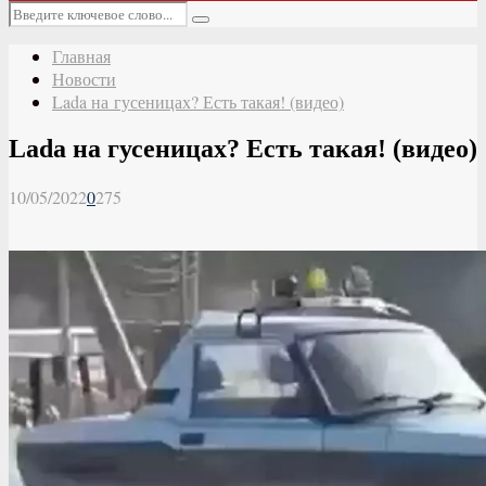
Основное
Искать:
меню
Поиск
Главная
Новости
Lada на гусеницах? Есть такая! (видео)
Lada на гусеницах? Есть такая! (видео)
10/05/2022
0
275