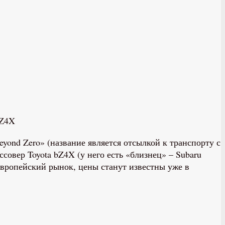
bZ4X
yond Zero» (название является отсылкой к транспорту с
овер Toyota bZ4X (у него есть «близнец» – Subaru
европейский рынок, цены станут известны уже в