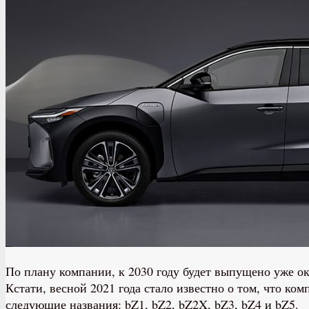
По плану компании, к 2030 году будет выпущено уже о
Кстати, весной 2021 года стало известно о том, что к
следующие названия: bZ1, bZ2, bZ2X, bZ3, bZ4 и bZ5.