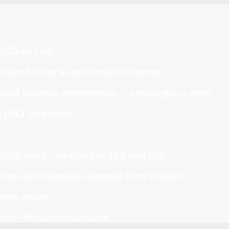
2025-ом году
большой седан на выгодных условиях
ной системы автомобиля — пустая трата денег
й ПАЗ, но круче?
bach ушел с молотка за 13,0 млн руб
ссии: обслуживать машины будет сложно
менит серию
теля Читы оштрафовали