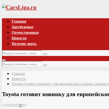
Vk
Главная
Зарубежные
Отечественные
Новости
Полезно знать
Искать:
Поиск
Основное
Искать:
меню
Поиск
Главная
Новости
Toyota готовит новинку для европейского рынка: первое
Toyota готовит новинку для европейско
11/05/2022
0
207