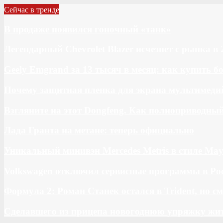
Сейчас в тренде
В продаже появился гоночный «танк»
Легендарный Chevrolet Blazer исчезнет с рынка в 
Geely Emgrand за 13 тысяч в месяц: как купить 
Почему защитная пленка для экрана мультимедий
Взгляните на этот Dongfeng. Как полноприводны
Лада Гранта на метане: теперь официально
Уникальный минивэн Mercedes Metris в стиле May
Volkswagen отключил сервисные программы в Ро
Формула 2: Роман Станек остался в Trident, но с
Сделавшего из прицепа новогоднюю упряжку жи