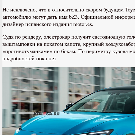
Не исключено, что в относительно скором будущем Toy
автомобилю могут дать имя bZ3. Официальной информаци
дизайнер испанского издания motor.es.
Судя по рендеру, электрокар получит светодиодную го
выштамповки на покатом капоте, крупный воздухозабор
«противотуманками» по бокам. По периметру кузова мож
подробностей пока нет.