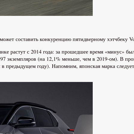
сможет составить конкуренцию пятидверному хэтчбеку Vo
ынке растут с 2014 года: за прошедшее время «минус» б
 597 экземпляров (на 12,1% меньше, чем в 2019-ом). В п
 в предыдущем году). Напомним, японская марка следуе