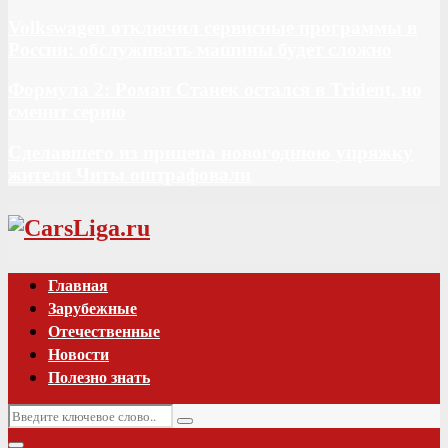
Volkswagen отключил сервисные программы в
России: обслуживать машины будет сложно
Формула 2: Роман Станек остался в Trident, но
сменит серию
Сделавшего из прицепа новогоднюю упряжку
жителя Читы оштрафовали
Vk
Главная
Зарубежные
Отечественные
Новости
Полезно знать
Искать:
Поиск