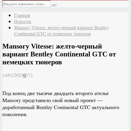
Основное
Искать:
меню
Поиск
Главная
Новости
Mansory Vitesse: желто-черный вариант Bentley
Continental GTC от немецких тюнеров
Mansory Vitesse: желто-черный
вариант Bentley Continental GTC от
немецких тюнеров
14/01/2023
0
172
Под конец две тысячи двадцать второго ателье
Mansory представило свой новый проект —
доработанный Bentley Continental GTC актуального
поколения.