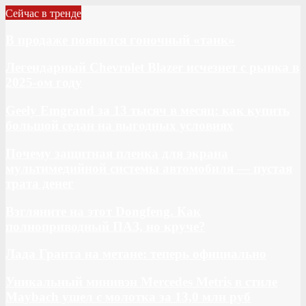
Сейчас в тренде
В продаже появился гоночный «танк»
Легендарный Chevrolet Blazer исчезнет с рынка в
2025-ом году
Geely Emgrand за 13 тысяч в месяц: как купить
большой седан на выгодных условиях
Почему защитная пленка для экрана
мультимедийной системы автомобиля — пустая
трата денег
Взгляните на этот Dongfeng. Как
полноприводный ПАЗ, но круче?
Лада Гранта на метане: теперь официально
Уникальный минивэн Mercedes Metris в стиле
Maybach ушел с молотка за 13,0 млн руб