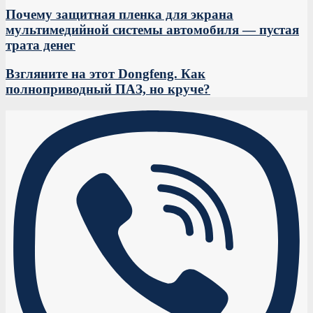
Почему защитная пленка для экрана
мультимедийной системы автомобиля — пустая
трата денег
Взгляните на этот Dongfeng. Как
полноприводный ПАЗ, но круче?