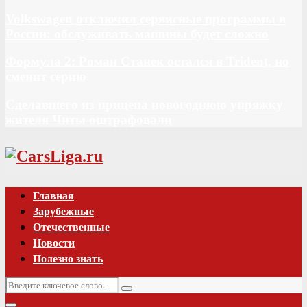
Volkswagen отключил сервисные программы в
России: обслуживать машины будет сложно
Формула 2: Роман Станек остался в Trident, но
сменит серию
Сделавшего из прицепа новогоднюю упряжку
жителя Читы оштрафовали
Vk
Главная
Зарубежные
Отечественные
Новости
Полезно знать
Искать:
Поиск