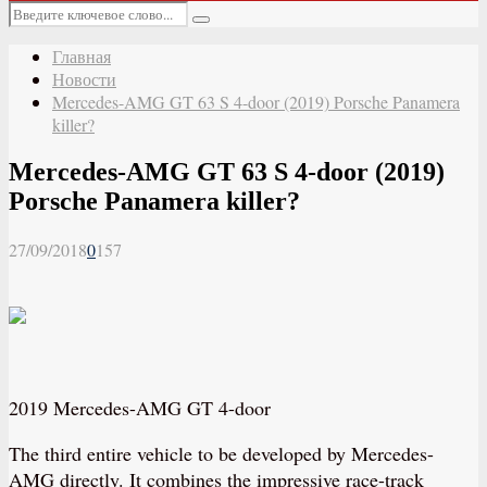
Основное
Искать:
меню
Поиск
Главная
Новости
Mercedes-AMG GT 63 S 4-door (2019) Porsche Panamera
killer?
Mercedes-AMG GT 63 S 4-door (2019)
Porsche Panamera killer?
27/09/2018
0
157
2019 Mercedes-AMG GT 4-door
The third entire vehicle to be developed by Mercedes-
AMG directly. It combines the impressive race-track