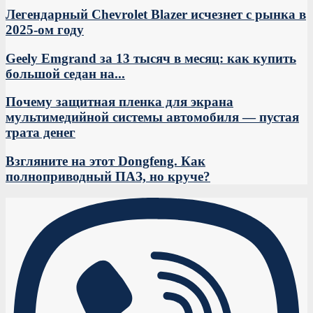
Легендарный Chevrolet Blazer исчезнет с рынка в
2025-ом году
Geely Emgrand за 13 тысяч в месяц: как купить
большой седан на...
Почему защитная пленка для экрана
мультимедийной системы автомобиля — пустая
трата денег
Взгляните на этот Dongfeng. Как
полноприводный ПАЗ, но круче?