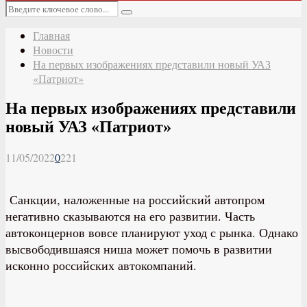
Основное
Искать:
меню
Поиск
Главная
Новости
На первых изображениях представили новый УАЗ
«Патриот»
На первых изображениях представили
новый УАЗ «Патриот»
11/05/2022
0
221
Санкции, наложенные на российский автопром
негативно сказываются на его развитии. Часть
автоконцернов вовсе планируют уход с рынка. Однако
высвободившаяся ниша может помочь в развитии
исконно российских автокомпаний.