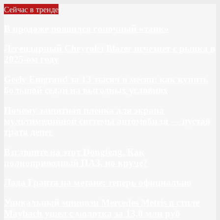
Сейчас в тренде
В продаже появился гоночный «танк»
Легендарный Chevrolet Blazer исчезнет с рынка в
2025-ом году
Geely Emgrand за 13 тысяч в месяц: как купить
большой седан на выгодных условиях
Почему защитная пленка для экрана
мультимедийной системы автомобиля — пустая
трата денег
Взгляните на этот Dongfeng. Как
полноприводный ПАЗ, но круче?
Лада Гранта на метане: теперь официально
Уникальный минивэн Mercedes Metris в стиле
Maybach ушел с молотка за 13,0 млн руб