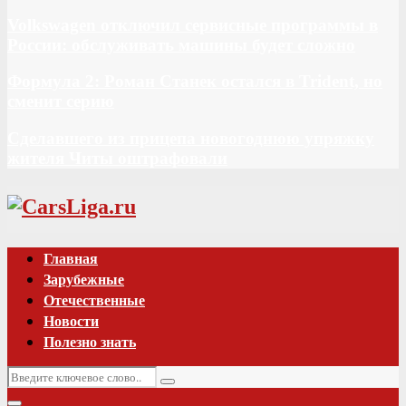
Volkswagen отключил сервисные программы в
России: обслуживать машины будет сложно
Формула 2: Роман Станек остался в Trident, но
сменит серию
Сделавшего из прицепа новогоднюю упряжку
жителя Читы оштрафовали
Vk
Главная
Зарубежные
Отечественные
Новости
Полезно знать
Искать:
Поиск