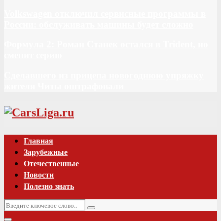
Volkswagen отключил сервисные программы в
России: обслуживать машины будет сложно
Формула 2: Роман Станек остался в Trident, но
сменит серию
Сделавшего из прицепа новогоднюю упряжку
жителя Читы оштрафовали
Vk
Главная
Зарубежные
Отечественные
Новости
Полезно знать
Искать:
Поиск