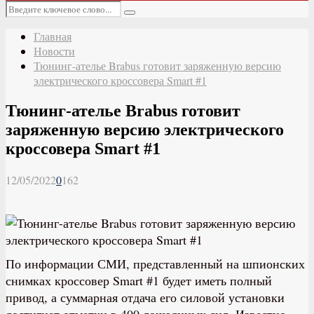
Основное
Искать:
меню
Поиск
Главная
Новости
Тюнинг-ателье Brabus готовит заряженную версию
электрического кроссовера Smart #1
Тюнинг-ателье Brabus готовит
заряженную версию электрического
кроссовера Smart #1
12/05/2022
0
162
По информации СМИ, представленный на шпионских
снимках кроссовер Smart #1 будет иметь полный
привод, а суммарная отдача его силовой установки
достигнет отметки в 400 лошадиных сил. Известно,