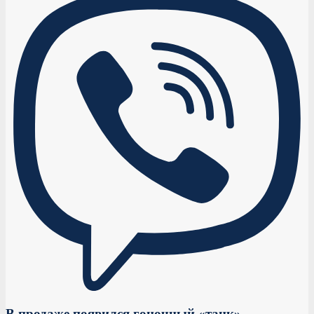
В продаже появился гоночный «танк»