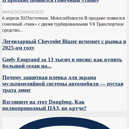
06/04/2025
06/04/2025
6 апреля 2025источник: Motor.ruНовости В продаже появился
гоночный «танк» с двумя турбированными V8 Транспортное
средство...
Легендарный Chevrolet Blazer исчезнет с рынка в
2025-ом году
Geely Emgrand за 13 тысяч в месяц: как купить
большой седан на...
Почему защитная пленка для экрана
мультимедийной системы автомобиля — пустая
трата денег
Взгляните на этот Dongfeng. Как
полноприводный ПАЗ, но круче?