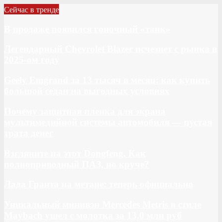
Сейчас в тренде
В продаже появился гоночный «танк»
Легендарный Chevrolet Blazer исчезнет с рынка в
2025-ом году
Geely Emgrand за 13 тысяч в месяц: как купить
большой седан на выгодных условиях
Почему защитная пленка для экрана
мультимедийной системы автомобиля — пустая
трата денег
Взгляните на этот Dongfeng. Как
полноприводный ПАЗ, но круче?
Лада Гранта на метане: теперь официально
Уникальный минивэн Mercedes Metris в стиле
Maybach ушел с молотка за 13,0 млн руб