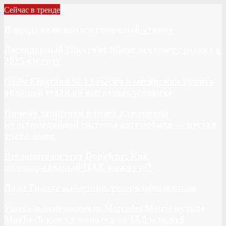
Сейчас в тренде
В продаже появился гоночный «танк»
Легендарный Chevrolet Blazer исчезнет с рынка в
2025-ом году
Geely Emgrand за 13 тысяч в месяц: как купить
большой седан на выгодных условиях
Почему защитная пленка для экрана
мультимедийной системы автомобиля — пустая
трата денег
Взгляните на этот Dongfeng. Как
полноприводный ПАЗ, но круче?
Лада Гранта на метане: теперь официально
Уникальный минивэн Mercedes Metris в стиле
Maybach ушел с молотка за 13,0 млн руб