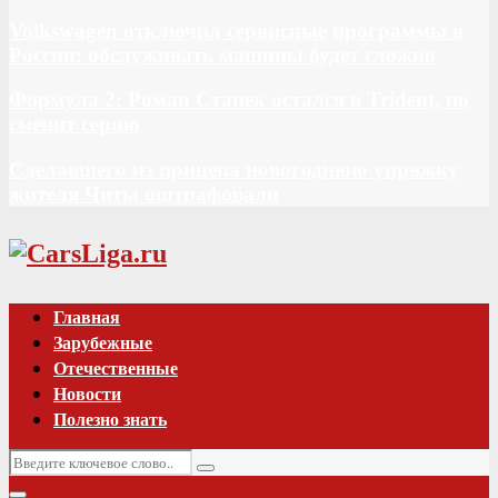
Volkswagen отключил сервисные программы в
России: обслуживать машины будет сложно
Формула 2: Роман Станек остался в Trident, но
сменит серию
Сделавшего из прицепа новогоднюю упряжку
жителя Читы оштрафовали
Vk
Главная
Зарубежные
Отечественные
Новости
Полезно знать
Искать:
Поиск