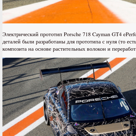
Электрический прототип Porsche 718 Cayman GT4 ePerfo
деталей были разработаны для прототипа с нуля (то ес
композита на основе растительных волокон и переработ