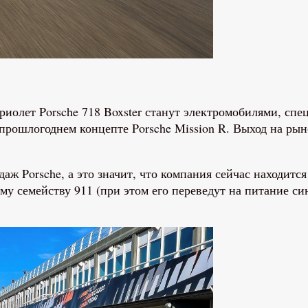
иолет Porsche 718 Boxster станут электромобилями, спе
ошлогоднем концепте Porsche Mission R. Выход на рыно
аж Porsche, а это значит, что компания сейчас находитс
вому семейству 911 (при этом его переведут на питание 
.