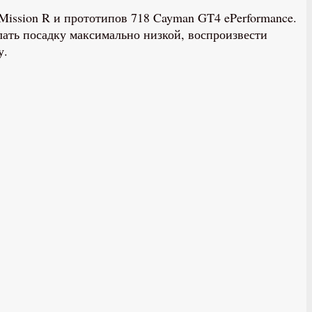
Mission R и прототипов 718 Cayman GT4 ePerformance.
елать посадку максимально низкой, воспроизвести
у.