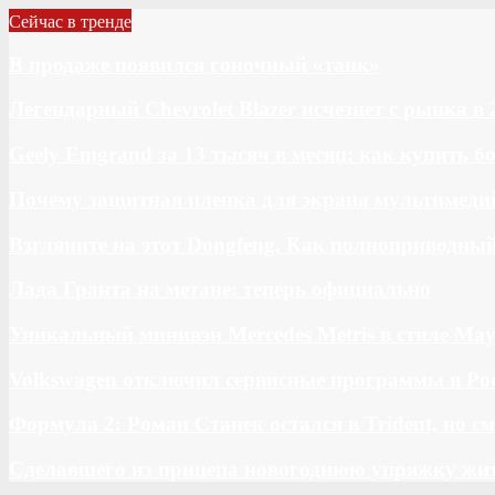
Сейчас в тренде
В продаже появился гоночный «танк»
Легендарный Chevrolet Blazer исчезнет с рынка в 
Geely Emgrand за 13 тысяч в месяц: как купить 
Почему защитная пленка для экрана мультимедий
Взгляните на этот Dongfeng. Как полноприводны
Лада Гранта на метане: теперь официально
Уникальный минивэн Mercedes Metris в стиле May
Volkswagen отключил сервисные программы в Ро
Формула 2: Роман Станек остался в Trident, но с
Сделавшего из прицепа новогоднюю упряжку жи