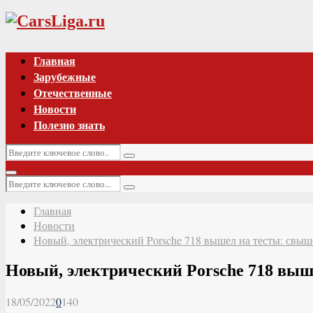
Vk
Главная
Зарубежные
Отечественные
Новости
Полезно знать
Искать:
Поиск
Основное
Искать:
меню
Поиск
Главная
Новости
Новый, электрический Porsche 718 вышел на тесты: свыше
Новый, электрический Porsche 718 выше
18/05/2022
0
140