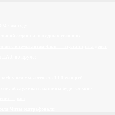
2025-ом году
большой седан на выгодных условиях
ной системы автомобиля — пустая трата денег
й ПАЗ, но круче?
bach ушел с молотка за 13,0 млн руб
ссии: обслуживать машины будет сложно
менит серию
теля Читы оштрафовали