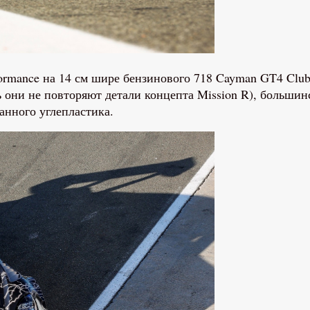
rmance на 14 см шире бензинового 718 Cayman GT4 Clubs
ть они не повторяют детали концепта Mission R), больш
анного углепластика.