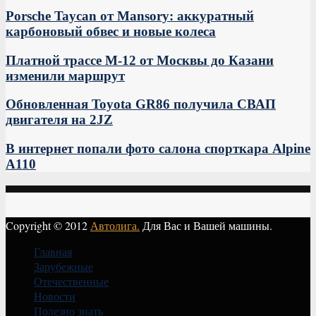
Porsche Taycan от Mansory: аккуратный
карбоновый обвес и новые колеса
Платной трассе М-12 от Москвы до Казани
изменили маршрут
Обновленная Toyota GR86 получила СВАП
двигателя на 2JZ
В интернет попали фото салона спорткара Alpine
A110
Copyright © 2012
Автолига.
Для Вас и Вашей машины.
Главная
Зарубежные
Отечественные
Новости
Полезно знать