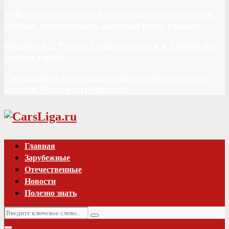
Volkswagen отключил сервисные программы в
России: обслуживать машины будет сложно
Формула 2: Роман Станек остался в Trident, но
сменит серию
Сделавшего из прицепа новогоднюю упряжку
жителя Читы оштрафовали
Vk
Главная
Зарубежные
Отечественные
Новости
Полезно знать
Искать:
Поиск