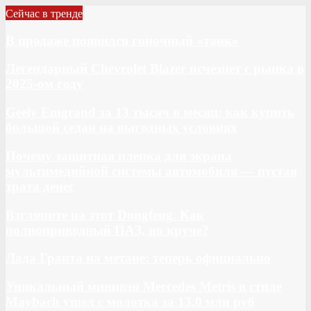
Сейчас в тренде
В продаже появился гоночный «танк»
Легендарный Chevrolet Blazer исчезнет с рынка в
2025-ом году
Geely Emgrand за 13 тысяч в месяц: как купить
большой седан на выгодных условиях
Почему защитная пленка для экрана
мультимедийной системы автомобиля — пустая
трата денег
Взгляните на этот Dongfeng. Как
полноприводный ПАЗ, но круче?
Лада Гранта на метане: теперь официально
Уникальный минивэн Mercedes Metris в стиле
Maybach ушел с молотка за 13,0 млн руб