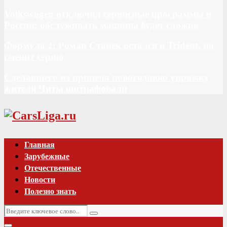
Volkswagen отключил сервисные программы в
России: обслуживать машины будет сложно
Формула 2: Роман Станек остался в Trident, но
сменит серию
Сделавшего из прицепа новогоднюю упряжку
жителя Читы оштрафовали
Vk
Главная
Зарубежные
Отечественные
Новости
Полезно знать
Искать:
Поиск