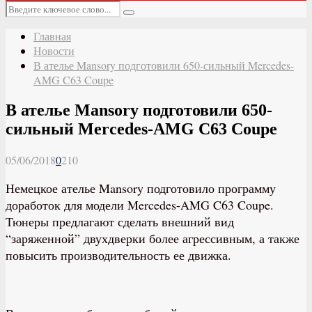
Основное
Искать:
меню
Поиск
Главная
Новости
В ателье Mansory подготовили 650-сильный Mercedes-
AMG C63 Coupe
В ателье Mansory подготовили 650-
сильный Mercedes-AMG C63 Coupe
05/06/2018
0
210
Немецкое ателье Mansory подготовило программу
доработок для модели Mercedes-AMG C63 Coupe.
Тюнеры предлагают сделать внешний вид
“заряженной” двухдверки более агрессивным, а также
повысить производительность ее движка.