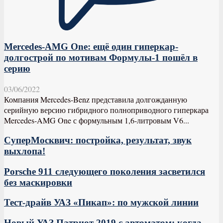
Mercedes-AMG One: ещё один гиперкар-
долгострой по мотивам Формулы-1 пошёл в
серию
03/06/2022
Компания Mercedes-Benz представила долгожданную
серийную версию гибридного полноприводного гиперкара
Mercedes-AMG One с формульным 1,6-литровым V6...
СуперМосквич: постройка, результат, звук
выхлопа!
Porsche 911 следующего поколения засветился
без маскировки
Тест-драйв УАЗ «Пикап»: по мужской линии
Новый УАЗ Патриот 2019 с автоматом: когда