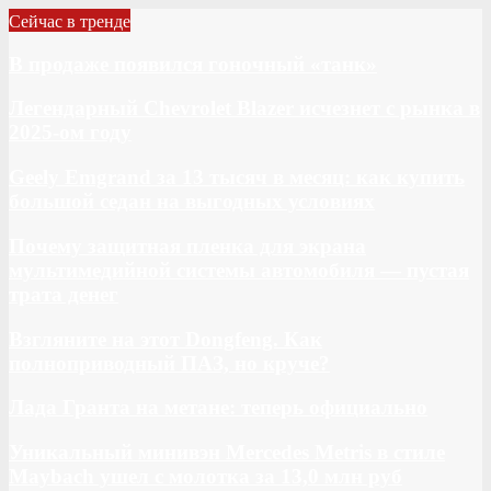
Сейчас в тренде
В продаже появился гоночный «танк»
Легендарный Chevrolet Blazer исчезнет с рынка в
2025-ом году
Geely Emgrand за 13 тысяч в месяц: как купить
большой седан на выгодных условиях
Почему защитная пленка для экрана
мультимедийной системы автомобиля — пустая
трата денег
Взгляните на этот Dongfeng. Как
полноприводный ПАЗ, но круче?
Лада Гранта на метане: теперь официально
Уникальный минивэн Mercedes Metris в стиле
Maybach ушел с молотка за 13,0 млн руб