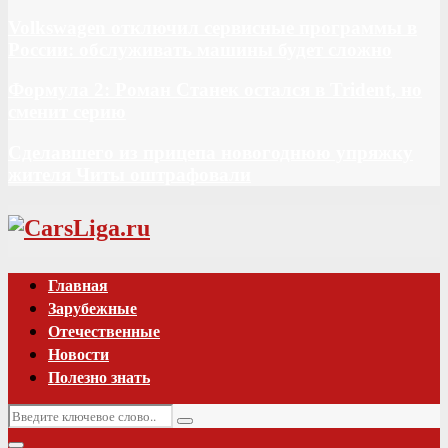
Volkswagen отключил сервисные программы в
России: обслуживать машины будет сложно
Формула 2: Роман Станек остался в Trident, но
сменит серию
Сделавшего из прицепа новогоднюю упряжку
жителя Читы оштрафовали
Vk
Главная
Зарубежные
Отечественные
Новости
Полезно знать
Искать:
Поиск