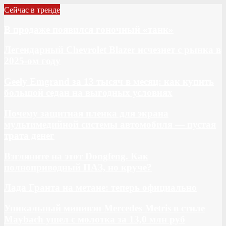
Сейчас в тренде
В продаже появился гоночный «танк»
Легендарный Chevrolet Blazer исчезнет с рынка в
2025-ом году
Geely Emgrand за 13 тысяч в месяц: как купить
большой седан на выгодных условиях
Почему защитная пленка для экрана
мультимедийной системы автомобиля — пустая
трата денег
Взгляните на этот Dongfeng. Как
полноприводный ПАЗ, но круче?
Лада Гранта на метане: теперь официально
Уникальный минивэн Mercedes Metris в стиле
Maybach ушел с молотка за 13,0 млн руб