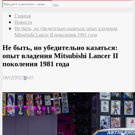
Основное
Искать:
меню
Поиск
Главная
Новости
Не быть, но убедительно казаться: опыт владения
Mitsubishi Lancer II поколения 1981 года
Не быть, но убедительно казаться:
опыт владения Mitsubishi Lancer II
поколения 1981 года
18/12/2022
0
103