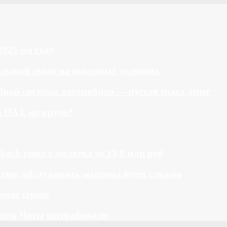
2025-ом году
большой седан на выгодных условиях
ной системы автомобиля — пустая трата денег
й ПАЗ, но круче?
bach ушел с молотка за 13,0 млн руб
ссии: обслуживать машины будет сложно
менит серию
теля Читы оштрафовали