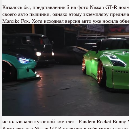
Казалось бы, представленный на фото Nissan GT-R дол
своего авто пылинки, однако этому экземпляру преднач
Mareike Fox. Хотя исходная версия авто уже носила об
использовали кузовной комплект Pandem Rocket Bunny V
Комплект для Nissan GT-R включил в себя гигантское з