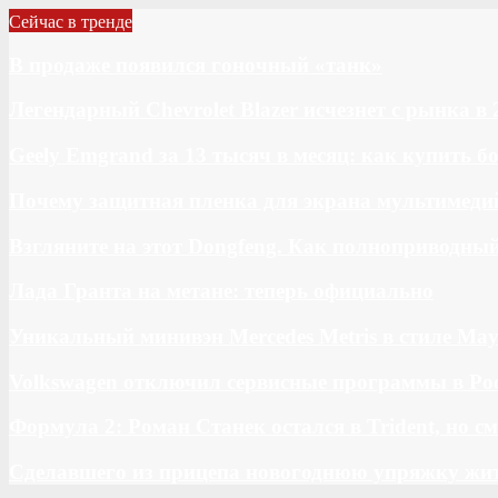
Сейчас в тренде
В продаже появился гоночный «танк»
Легендарный Chevrolet Blazer исчезнет с рынка в 
Geely Emgrand за 13 тысяч в месяц: как купить 
Почему защитная пленка для экрана мультимедий
Взгляните на этот Dongfeng. Как полноприводны
Лада Гранта на метане: теперь официально
Уникальный минивэн Mercedes Metris в стиле May
Volkswagen отключил сервисные программы в Ро
Формула 2: Роман Станек остался в Trident, но с
Сделавшего из прицепа новогоднюю упряжку жи