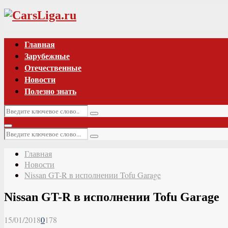
Vk
Главная
Зарубежные
Отечественные
Новости
Полезно знать
Искать:
Поиск
Основное
Искать:
меню
Поиск
Главная
Новости
Nissan GT-R в исполнении Tofu Garage
Nissan GT-R в исполнении Tofu Garage
15/01/2018
0
178