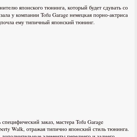
нителю японского тюнинга, который будет сдувать со
зала у компании Tofu Garage немецкая порно-актриса
редпочла ему типичный японский тюнинг.
специфический заказ, мастера Tofu Garage
erty Walk, отражая типично японский стиль тюнинга.
и дополнительные элементы переднего и заднего