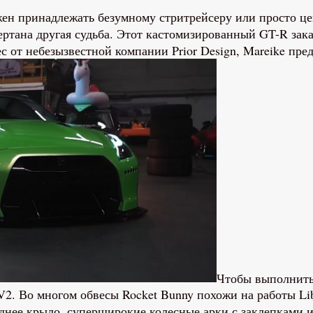
жен принадлежать безумному стритрейсеру или просто це
ертана другая судьба. Этот кастомизированный GT-R зака
вес от небезызвестной компании Prior Design, Mareike п
Чтобы выполнить 
2. Во многом обвесы Rocket Bunny похожи на работы Lib
аднее крыло, суперширокие колесные арки с заклепками 