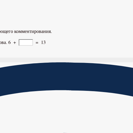
дующего комментирования.
ова.
6
+
=
13