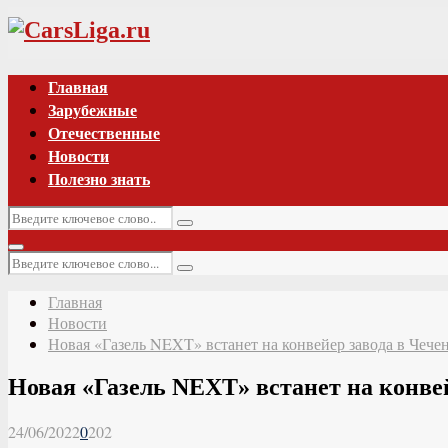
Vk
Главная
Зарубежные
Отечественные
Новости
Полезно знать
Искать:
Поиск
Основное
Искать:
меню
Поиск
Главная
Новости
Новая «Газель NEXT» встанет на конвейер завода в Чече
Новая «Газель NEXT» встанет на конве
24/06/2022
0
202