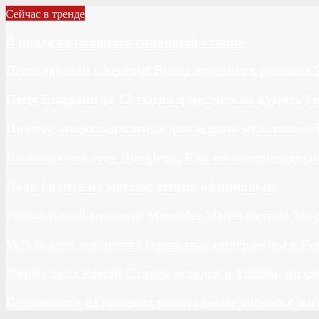
Сейчас в тренде
В продаже появился гоночный «танк»
Легендарный Chevrolet Blazer исчезнет с рынка в 
Geely Emgrand за 13 тысяч в месяц: как купить 
Почему защитная пленка для экрана мультимедий
Взгляните на этот Dongfeng. Как полноприводны
Лада Гранта на метане: теперь официально
Уникальный минивэн Mercedes Metris в стиле May
Volkswagen отключил сервисные программы в Ро
Формула 2: Роман Станек остался в Trident, но с
Сделавшего из прицепа новогоднюю упряжку жи