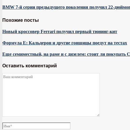
BMW 7-й серии предыдущего поколения получил 22-дюймов
Похожие посты
Новый кроссовер Ferrari получил первый тюнинг-кит
Формула E: Кальдерон и другие гонщицы поедут на тестах
Еще семиместный, на раме и с дизелем: стоит ли покупать Che
Оставить комментарий