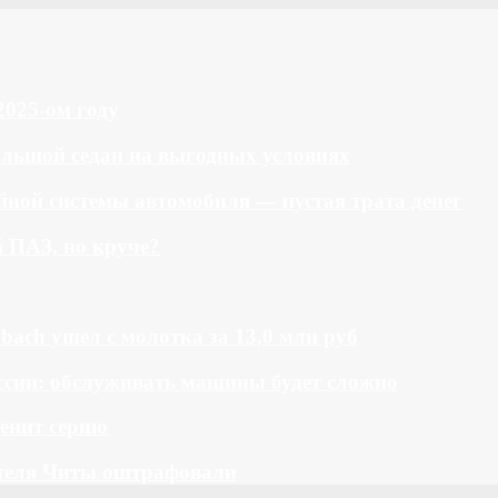
2025-ом году
большой седан на выгодных условиях
ной системы автомобиля — пустая трата денег
й ПАЗ, но круче?
bach ушел с молотка за 13,0 млн руб
ссии: обслуживать машины будет сложно
менит серию
теля Читы оштрафовали