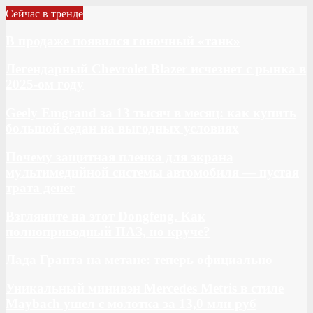
Сейчас в тренде
В продаже появился гоночный «танк»
Легендарный Chevrolet Blazer исчезнет с рынка в
2025-ом году
Geely Emgrand за 13 тысяч в месяц: как купить
большой седан на выгодных условиях
Почему защитная пленка для экрана
мультимедийной системы автомобиля — пустая
трата денег
Взгляните на этот Dongfeng. Как
полноприводный ПАЗ, но круче?
Лада Гранта на метане: теперь официально
Уникальный минивэн Mercedes Metris в стиле
Maybach ушел с молотка за 13,0 млн руб