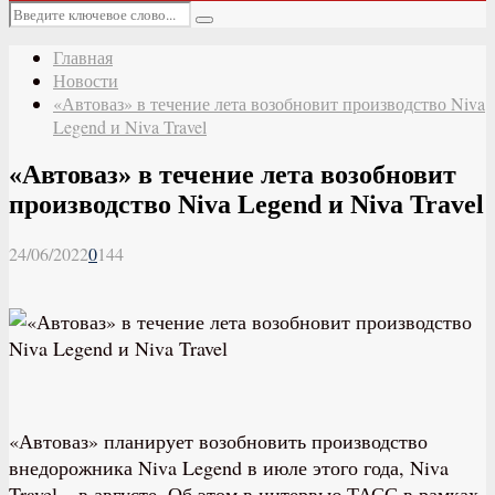
Основное
Искать:
меню
Поиск
Главная
Новости
«Автоваз» в течение лета возобновит производство Niva
Legend и Niva Travel
«Автоваз» в течение лета возобновит
производство Niva Legend и Niva Travel
24/06/2022
0
144
«Автоваз» планирует возобновить производство
внедорожника Niva Legend в июле этого года, Niva
Travel – в августе. Об этом в интервью ТАСС в рамках