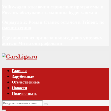
Volkswagen отключил сервисные программы в
России: обслуживать машины будет сложно
Формула 2: Роман Станек остался в Trident, но
сменит серию
Сделавшего из прицепа новогоднюю упряжку
жителя Читы оштрафовали
Vk
Главная
Зарубежные
Отечественные
Новости
Полезно знать
Искать:
Поиск