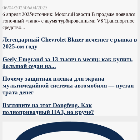
06/04/2025
06/04/2025
6 апреля 2025источник: Motor.ruНовости В продаже появился
гоночный «танк» с двумя турбированными V8 Транспортное
средство...
Легендарный Chevrolet Blazer исчезнет с рынка в
2025-ом году
Geely Emgrand за 13 тысяч в месяц: как купить
большой седан на...
Почему защитная пленка для экрана
мультимедийной системы автомобиля — пустая
трата денег
Взгляните на этот Dongfeng. Как
полноприводный ПАЗ, но круче?