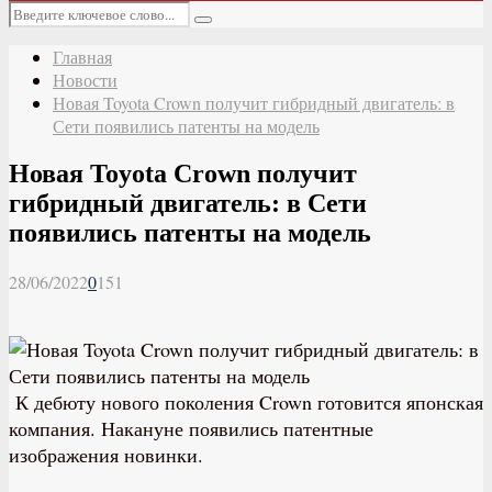
Основное
Искать:
меню
Поиск
Главная
Новости
Новая Toyota Crown получит гибридный двигатель: в
Сети появились патенты на модель
Новая Toyota Crown получит
гибридный двигатель: в Сети
появились патенты на модель
28/06/2022
0
151
К дебюту нового поколения Crown готовится японская
компания. Накануне появились патентные
изображения новинки.