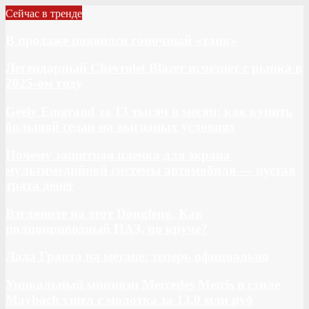
Сейчас в тренде
В продаже появился гоночный «танк»
Легендарный Chevrolet Blazer исчезнет с рынка в
2025-ом году
Geely Emgrand за 13 тысяч в месяц: как купить
большой седан на выгодных условиях
Почему защитная пленка для экрана
мультимедийной системы автомобиля — пустая
трата денег
Взгляните на этот Dongfeng. Как
полноприводный ПАЗ, но круче?
Лада Гранта на метане: теперь официально
Уникальный минивэн Mercedes Metris в стиле
Maybach ушел с молотка за 13,0 млн руб