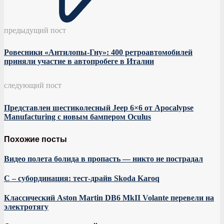
предыдущий пост
Ровесники «Антилопы-Гну»: 400 ретроавтомобилей
приняли участие в автопробеге в Италии
следующий пост
Представлен шестиколесный Jeep 6×6 от Apocalypse
Manufacturing с новым бампером Oculus
Похожие посты
Видео полета болида в пропасть — никто не пострадал
С – субординация: тест-драйв Skoda Karoq
Классический Aston Martin DB6 MkII Volante перевели на
электротягу