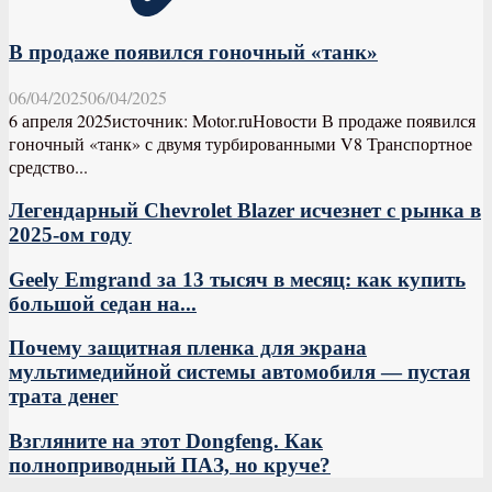
В продаже появился гоночный «танк»
06/04/2025
06/04/2025
6 апреля 2025источник: Motor.ruНовости В продаже появился
гоночный «танк» с двумя турбированными V8 Транспортное
средство...
Легендарный Chevrolet Blazer исчезнет с рынка в
2025-ом году
Geely Emgrand за 13 тысяч в месяц: как купить
большой седан на...
Почему защитная пленка для экрана
мультимедийной системы автомобиля — пустая
трата денег
Взгляните на этот Dongfeng. Как
полноприводный ПАЗ, но круче?