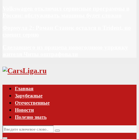
Volkswagen отключил сервисные программы в
России: обслуживать машины будет сложно
Формула 2: Роман Станек остался в Trident, но
сменит серию
Сделавшего из прицепа новогоднюю упряжку
жителя Читы оштрафовали
Vk
Главная
Зарубежные
Отечественные
Новости
Полезно знать
Искать:
Поиск