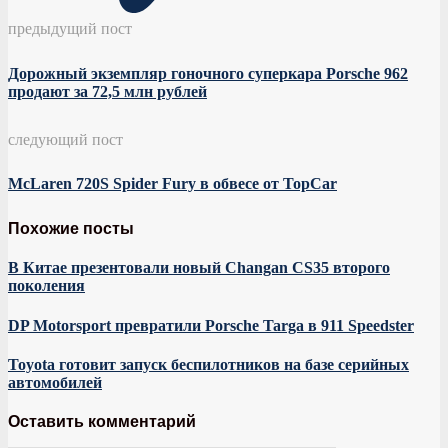
предыдущий пост
Дорожный экземпляр гоночного суперкара Porsche 962
продают за 72,5 млн рублей
следующий пост
McLaren 720S Spider Fury в обвесе от TopCar
Похожие посты
В Китае презентовали новый Changan CS35 второго
поколения
DP Motorsport превратили Porsche Targa в 911 Speedster
Toyota готовит запуск беспилотников на базе серийных
автомобилей
Оставить комментарий