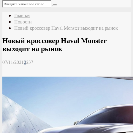
Основное
Искать:
меню
Поиск
Главная
Новости
Новый кроссовер Haval Monster выходит на рынок
Новый кроссовер Haval Monster
выходит на рынок
07/11/2021
0
237