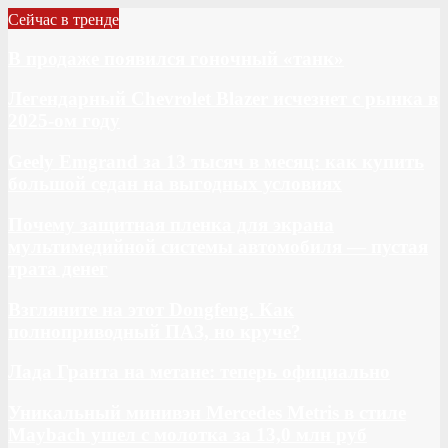
Сейчас в тренде
В продаже появился гоночный «танк»
Легендарный Chevrolet Blazer исчезнет с рынка в
2025-ом году
Geely Emgrand за 13 тысяч в месяц: как купить
большой седан на выгодных условиях
Почему защитная пленка для экрана
мультимедийной системы автомобиля — пустая
трата денег
Взгляните на этот Dongfeng. Как
полноприводный ПАЗ, но круче?
Лада Гранта на метане: теперь официально
Уникальный минивэн Mercedes Metris в стиле
Maybach ушел с молотка за 13,0 млн руб