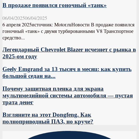
В продаже появился гоночный «танк»
06/04/2025
06/04/2025
6 апреля 2025источник: Motor.ruНовости В продаже появился
гоночный «танк» с двумя турбированными V8 Транспортное
средство...
Легендарный Chevrolet Blazer исчезнет с рынка в
2025-ом году
Geely Emgrand за 13 тысяч в месяц: как купить
большой седан на...
Почему защитная пленка для экрана
мультимедийной системы автомобиля — пустая
трата денег
Взгляните на этот Dongfeng. Как
полноприводный ПАЗ, но круче?