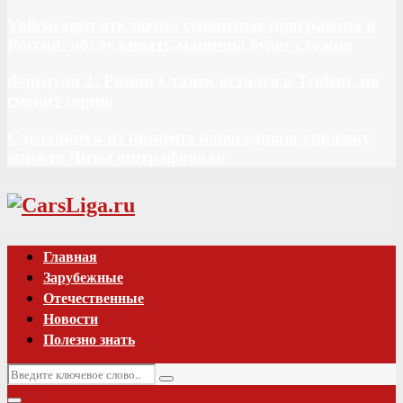
Volkswagen отключил сервисные программы в
России: обслуживать машины будет сложно
Формула 2: Роман Станек остался в Trident, но
сменит серию
Сделавшего из прицепа новогоднюю упряжку
жителя Читы оштрафовали
Vk
Главная
Зарубежные
Отечественные
Новости
Полезно знать
Искать:
Поиск