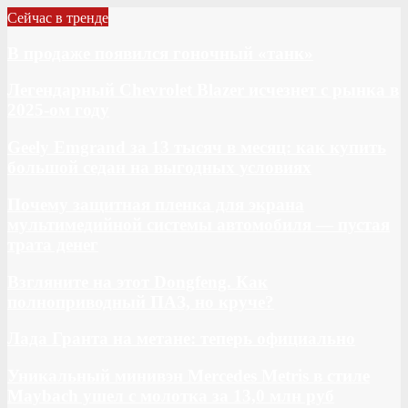
Сейчас в тренде
В продаже появился гоночный «танк»
Легендарный Chevrolet Blazer исчезнет с рынка в
2025-ом году
Geely Emgrand за 13 тысяч в месяц: как купить
большой седан на выгодных условиях
Почему защитная пленка для экрана
мультимедийной системы автомобиля — пустая
трата денег
Взгляните на этот Dongfeng. Как
полноприводный ПАЗ, но круче?
Лада Гранта на метане: теперь официально
Уникальный минивэн Mercedes Metris в стиле
Maybach ушел с молотка за 13,0 млн руб