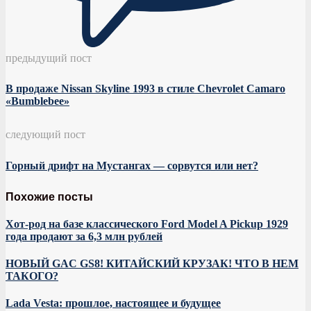
предыдущий пост
В продаже Nissan Skyline 1993 в стиле Chevrolet Camaro
«Bumblebee»
следующий пост
Горный дрифт на Мустангах — сорвутся или нет?
Похожие посты
Хот-род на базе классического Ford Model A Pickup 1929
года продают за 6,3 млн рублей
НОВЫЙ GAC GS8! КИТАЙСКИЙ КРУЗАК! ЧТО В НЕМ
ТАКОГО?
Lada Vesta: прошлое, настоящее и будущее