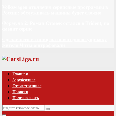
Volkswagen отключил сервисные программы в
России: обслуживать машины будет сложно
Формула 2: Роман Станек остался в Trident, но
сменит серию
Сделавшего из прицепа новогоднюю упряжку
жителя Читы оштрафовали
Vk
Главная
Зарубежные
Отечественные
Новости
Полезно знать
Искать:
Поиск