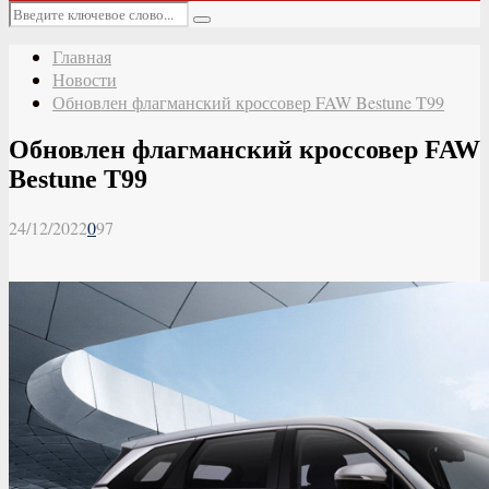
Основное
Искать:
меню
Поиск
Главная
Новости
Обновлен флагманский кроссовер FAW Bestune T99
Обновлен флагманский кроссовер FAW
Bestune T99
24/12/2022
0
97